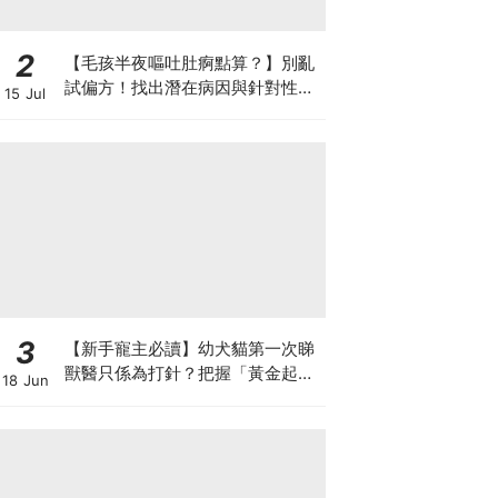
2
【毛孩半夜嘔吐肚痾點算？】別亂
試偏方！找出潛在病因與針對性營
15 Jul
養方案
3
【新手寵主必讀】幼犬貓第一次睇
獸醫只係為打針？把握「黃金起跑
18 Jun
線」建立專屬健康基底