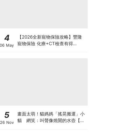
4
【2026全新寵物保險攻略】豐隆
寵物保險 化療+CT檢查有得
06 May
Claim！
5
畫面太萌！貓媽媽「搖晃搬運」小
貓 網笑：叫聲像燒開的水壺【有
26 Nov
片】