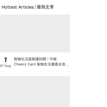
最熱文章
Hottest Articles
1
寵物生活簽賬賺回贈！中銀
Cheers Card 寵物生活優惠全攻
07 Aug
略：簽賬賺高達4%回贈+抽獎贏豪
華寵物游泳體驗