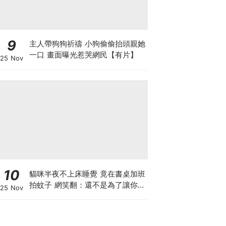
9
主人帶狗狗祈禱 小狗偷偷抬頭親她
一口 畫面曝光惹哭網民【有片】
25 Nov
10
貓咪半夜不上床睡覺 竟在書桌加班
拍蚊子 網笑翻：還不是為了讓你睡
25 Nov
個好覺