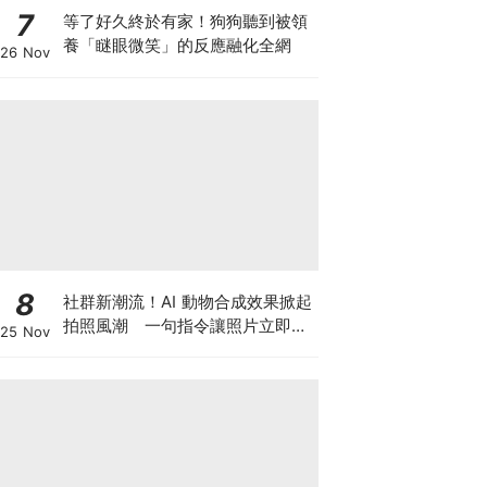
7
等了好久終於有家！狗狗聽到被領
養「瞇眼微笑」的反應融化全網
26 Nov
8
社群新潮流！AI 動物合成效果掀起
拍照風潮 一句指令讓照片立即升
25 Nov
級