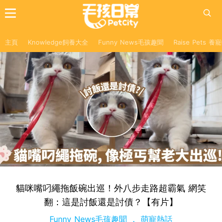
主頁
Knowledge飼養大全
Funny News毛孩趣聞
Raise Pets 
貓咪嘴叼繩拖飯碗出巡！外八步走路超霸氣 網笑
翻：這是討飯還是討債？【有片】
Funny News毛孩趣聞
萌寵熱話