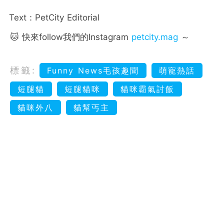
Text：PetCity Editorial
🐱 快來follow我們的Instagram
petcity.mag
～
標籤:
Funny News毛孩趣聞
萌寵熱話
短腿貓
短腿貓咪
貓咪霸氣討飯
貓咪外八
貓幫丐主