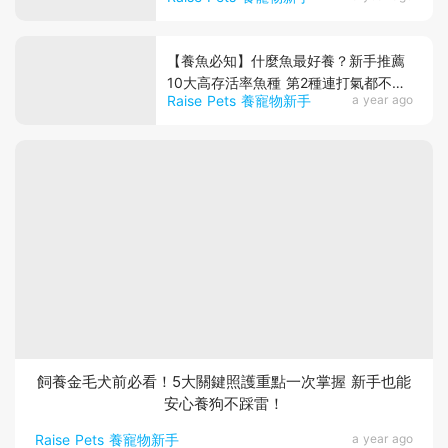
【養魚必知】什麼魚最好養？新手推薦
10大高存活率魚種 第2種連打氣都不
Raise Pets 養寵物新手
a year ago
用！
飼養金毛犬前必看！5大關鍵照護重點一次掌握 新手也能
安心養狗不踩雷！
Raise Pets 養寵物新手
a year ago