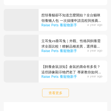
想領養貓卻不知道怎麼開始？全台貓咪
領養懶人包 一次搞懂申請流程與推薦平
Raise Pets 養寵物新手
a year ago
台！
立耳兔vs垂耳兔｜外觀、性格與飼養需
求全面比較！瞭解品種差異，選擇最適
Raise Pets 養寵物新手
a year ago
合你的兔子～
【飼養倉鼠須知】倉鼠的壽命有多長？
這些跡象顯示牠們老了 專家教你如何延
Raise Pets 養寵物新手
a year ago
長鼠鼠壽命！
查看更多