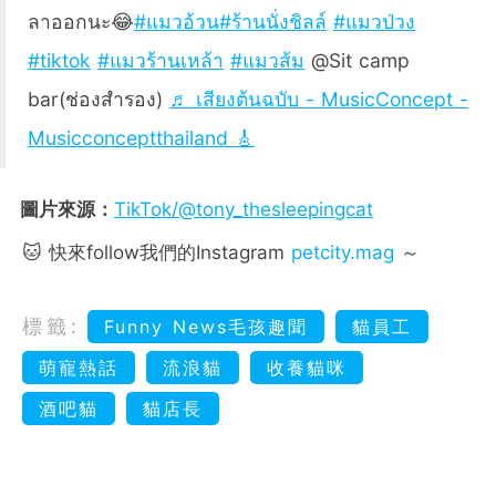
ลาออกนะ😂
#แมวอ้วน
#ร้านนั่งชิลล์
#แมวป่วง
#tiktok
#แมวร้านเหล้า
#แมวส้ม
@Sit camp
bar(ช่องสำรอง)
♬ เสียงต้นฉบับ - MusicConcept -
Musicconceptthailand 🎸
圖片來源：
TikTok/@tony_thesleepingcat
🐱 快來follow我們的Instagram
petcity.mag
～
標籤:
Funny News毛孩趣聞
貓員工
萌寵熱話
流浪貓
收養貓咪
酒吧貓
貓店長