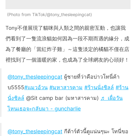
Photo from TikTok/@tony_thesleepingcat
Tony不僅展現了貓咪與人類之間的親密互動，也讓我
們看到了一隻流浪貓如何因為一段不期而遇的緣分，成
為了餐廳的「當紅炸子雞」～這隻淡定的橘貓不僅在店
裡找到了一個溫暖的家，也成為了全球網友的心頭好！
@tony_thesleepingcat
ผู้ชายที่ว่าคือบ่าวโทนี่ค้า
บ5555
#แมวอ้วน
#มหาสารคาม
#ร้านนั่งชิลล์
#ร้าน
นั่งชิลล์
@Sit camp bar (มหาสารคาม)
♬ เผื่อวัน
ไหนเธอจะกลับมา - guncharlie
@tony_thesleepingcat
กีต้าร์ตัวนี้ดูแน่นๆนะ โทนี่ขอ