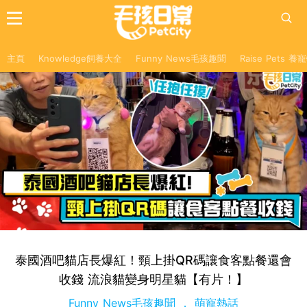
主頁
Knowledge飼養大全
Funny News毛孩趣聞
Raise Pets 
泰國酒吧貓店長爆紅！頸上掛QR碼讓食客點餐還會
收錢 流浪貓變身明星貓【有片！】
Funny News毛孩趣聞
萌寵熱話