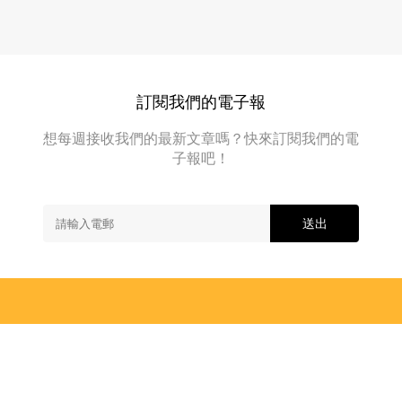
陣、
有
一
們
效！
請
看，
被
4個
只
浪
人
民
見...
類
間
浪
訓
尋
幫
訂閱我們的電子報
練
貓
手
而
偏
擁
想每週接收我們的最新文章嗎？快來訂閱我們的電
方，
成
有
若
子報吧！
功
的
然
技
讓
你
能...
的
貓
送出
貓
咪
咪
快
不
見
速
了
回
苦
尋
家！
多
時...