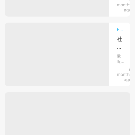
終
家
缺
間
months
於
的
教
收
ago
角
容
有
你
色。
所
家！
如
作
在
Funny News毛孩趣聞．萌寵熱話
為
狗
網
何
飼
路
社
狗
合
主，
上
群
聽
理
我
分
們
新
到
享
補
最
有
了
近
潮
被
充
責
一
的
9
流！
領
任
維
段
社
months
了
AI
令
養
群
生
ago
解
人
平
動
「瞇
素
貓
瞬
台
物
所
眼
預
間
上，
需
淚
合
出
微
防
的
目
現
成
笑」
常
維
的
一
效
生
的
影
見
種
素
片
果
讓
反
健
種
——
人
掀
應
康
類