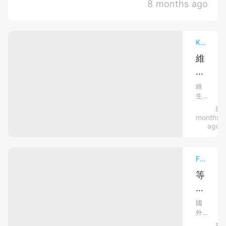
水壺開到最大聲似的。循著聲音
康
8 months ago
見...
思
醫
看過去，只見貓媽媽叼著自己的
考：
基
賬
應
小寶寶，...
單」！
底
該
尤
Knowledge飼養大全．寵物飲食營養
何
其
時
係
維
帶
當
他
牠
寵
們
物
命
維
進
要
生
對
行
做
素
8
貓
第
電
在
months
一
腦
咪
貓
ago
次
斷
的
健
獸...
層
飲
康
掃
食
Funny News毛孩趣聞．萌寵熱話
描
的
中
（CT）、
扮
等
重
磁
演
了
力
要
著
共...
好
性：
不
國
可
外
久
專
或
一
8