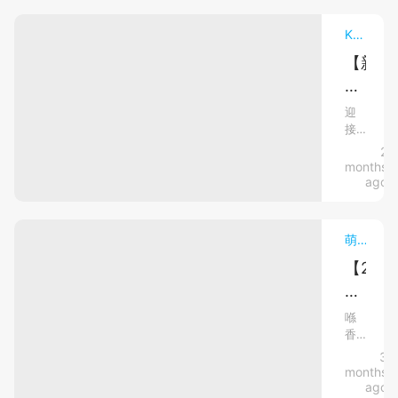
發
痾
出
Knowledge飼養大全．健康與環境
點
「咯
咯」
【新
算？】
嘔
手
別
吐
寵
亂
聲，
迎
相
接
主
試
信
幼
2
必
偏
每
犬
months
讀】
位
方！
或
ago
家
幼
幼
找
長
貓
犬
出
都
回
萌寵熱話
會
貓
家，
潛
立
是
【202
第
在
刻
每
全
一
病
驚
位
醒：
新
次
新
因
喺
到
手
香
寵
睇
與
底
飼
港
3
物
獸
應
針
主
養
months
該
保
既
醫
毛
對
ago
繼