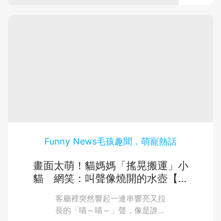
期
孩，
險
只
性
續
待
最
攻
觀
係
營
又
貴
察，
緊
略】
嘅
為
養
還
張
從
豐
打
方
是
的
來
隆
馬
針？
重
案
唔
上
要
寵
係
把
衝
時
罐
物
握
急
刻。
罐，
症？
保
準
「黃
而
嘔
備
係
險
金
吐
好
嗰
化
起
和
日
張
腹
常
療
跑
隨
瀉
Funny News毛孩趣聞．萌寵熱話
用
時
+CT
線」
在
品
令
檢
貓
建
後，
人
畫面太萌！貓媽媽「搖晃搬運」小
狗
許
查
心
立
貓 網笑：叫聲像燒開的水壺【有
身
多
跳
有
專
上
飼
片】
停
極
得
屬
主
客廳裡突然響起一連串響亮又拉
止
為
都
嘅
Claim
長的「喵～喵～」聲，像是誰把
健
常
會
「獸