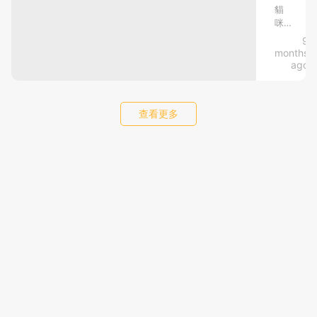
以
不
護
到
翻：
貓
為
羊
咪
見
食
還
是
駝
不
9
了
專
自
不
吐
見
months
己
怎
口
家：
了
是
ago
睡
水
怎
麼
這
為
前
的
麼
辦？
忘
是
了
影
辦？
記
查看更多
片
4
網
天
讓
關
吧
上
個
生
你
燈，
～
有
尋
卻
的
事
睡
個
忽
實
貓
尋
防
個
然
上，
貓
偏
禦
好
聽
羊
偏
見
方
駝
本
方，
覺
「啪
吐
不
找
能
——」
口
少
回
一
水
人
聲
並
愛
試
脆
非
過
貓
響。
因
表
擺
抬
為
示
頭
牠