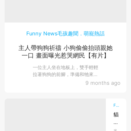
多
看
及
起
隻
融
了
問
其
狗
忍
拍
化
題！
攝
狗
不
照
全
取
得
住
來
知
風
網
停
源，
Funny News毛孩趣聞．萌寵熱話
自
下
潮
確
己
滑
一
保...
即
動
主人帶狗狗祈禱 小狗偷偷抬頭親她
將
句
的
一口 畫面曝光惹哭網民【有片】
被
新
指
領
照
令
養
一位主人坐在地板上，雙手輕輕
片
時
風
讓
拉著狗狗的前腳，準備和牠來一
的
格。
場「一人一狗」的祈禱儀式。兩
照
9 months ago
反
人
顆腦袋緊緊依偎，就像一對母子
片
應，
們
而
正一同向...
站
立
其
在
即
Funny News毛孩趣聞．萌寵熱話
中
街
最
升
邊、
貓
讓
公
級
咪
人
園
心
或
半
半