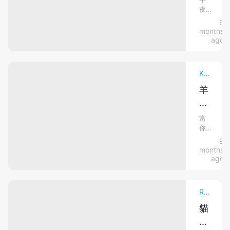
頭
咖
夜
夜
一
啡
的
9
不
暖
店
房
months
的，
前，
上
間
ago
是
看
靜
床
一
似
悄
隻...
睡
普
悄，
Knowledge飼養大全．毛孩行為與心理
通
覺
唯
的
有
羊
竟
合
書
駝
照，
在
桌
卻
為
書
上
當
突
的
你
何
桌
然
台
在
9
愛
多
加
燈
網
months
了
吐
亮
班
上
ago
十...
著。
衝
口
拍
你
浪
水？
蚊
迷
時，
Raise Pets 養寵物新手．日常照顧
迷
｜
應
子
糊
該
貓
拒
網
糊
有
咪
愛、
笑
地
刷