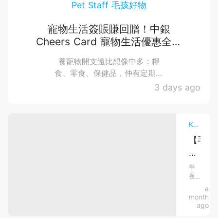
品、
Pet Staff 毛孩好物
萌
寵物生活簽賬賺回贈！中銀
Cheers Card 寵物生活優惠全攻
寵
略：簽賬賺高達4%回贈+抽獎贏豪
養寵物開支遠比想像中多：糧
華寵物游泳體驗
趣
食、零食、保健品，仲有定期睇
醫生、剪毛做美容，樣樣都要
3 days ago
聞
錢。今次中銀Cheers Card與本
地...
Knowledge飼養大全．Raise Pets 養寵物新手．日常照顧．寵物飲食營養
【毛
孩
半
半
夜
夜
聽
a
嘔
到
month
吐
毛
ago
孩
肚