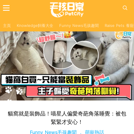
主頁
Knowledge飼養大全
Funny News毛孩趣聞
Raise Pets 
貓窩就是裝飾品！喵星人偏愛奇葩角落睡覺：被包
緊緊才安心！
Funny News毛孩趣聞
萌寵熱話