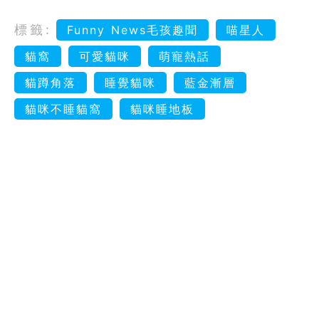
標籤:
Funny News毛孩趣聞
喵星人
貓窩
可愛貓咪
萌寵熱話
貓蹲角落
睡覺貓咪
藍金漸層
貓咪不睡貓窩
貓咪睡地板