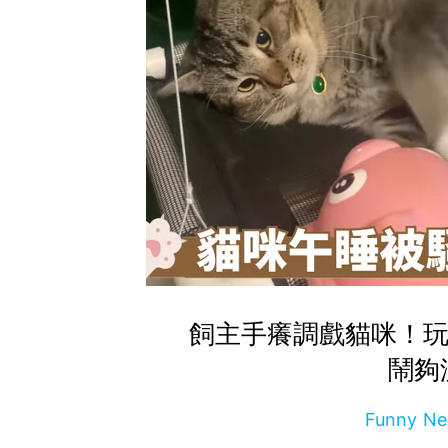
飼主手癢調戲貓咪！玩
鬧夠
Funny 