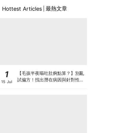
最熱文章
Hottest Articles
1
【毛孩半夜嘔吐肚痾點算？】別亂
試偏方！找出潛在病因與針對性營
15 Jul
養方案