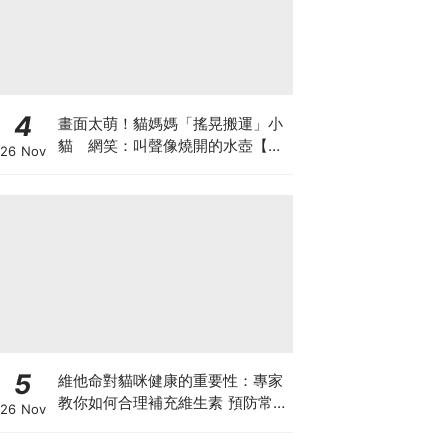
4
畫面太萌！貓媽媽「搖晃搬運」小
貓 網笑：叫聲像燒開的水壺【有
26 Nov
片】
5
維他命對貓咪健康的重要性：專家
教你如何合理補充維生素 預防常見
26 Nov
健康問題！