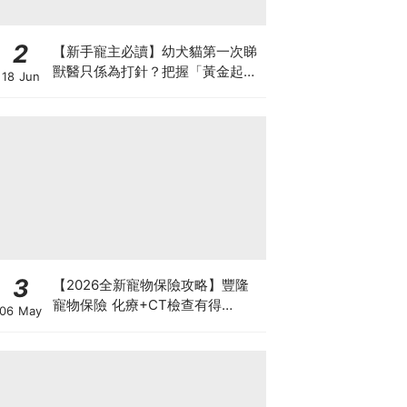
2
【新手寵主必讀】幼犬貓第一次睇
獸醫只係為打針？把握「黃金起跑
18 Jun
線」建立專屬健康基底
3
【2026全新寵物保險攻略】豐隆
寵物保險 化療+CT檢查有得
06 May
Claim！