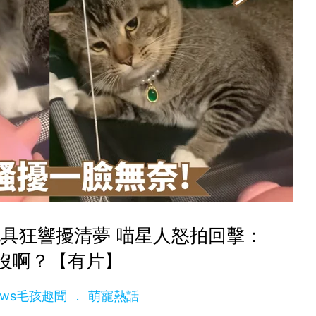
具狂響擾清夢 喵星人怒拍回擊：
沒啊？【有片】
News毛孩趣聞
萌寵熱話