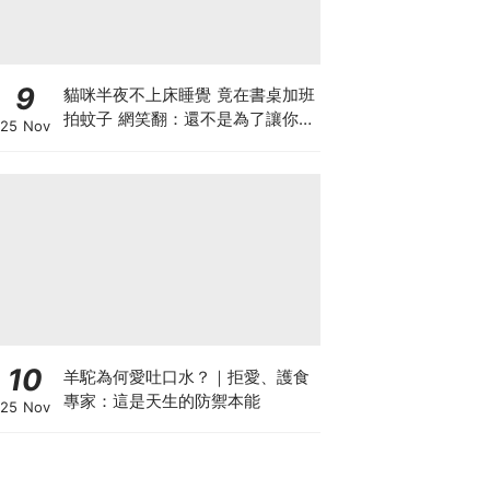
9
貓咪半夜不上床睡覺 竟在書桌加班
拍蚊子 網笑翻：還不是為了讓你睡
25 Nov
個好覺
10
羊駝為何愛吐口水？｜拒愛、護食
專家：這是天生的防禦本能
25 Nov