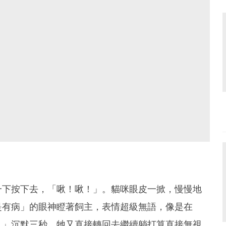
一下按下去，「啾！啾！」。貓咪眼皮一掀，慢慢地
是有病」的眼神瞪著飼主，表情超級無語，像是在
？」沉默三秒，牠又直接轉回去繼續躺打算直接無視