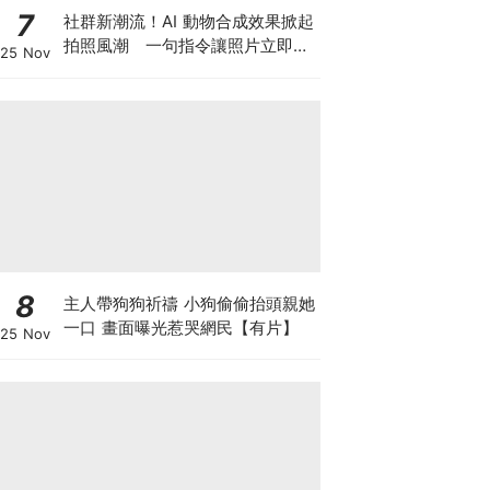
7
社群新潮流！AI 動物合成效果掀起
拍照風潮 一句指令讓照片立即升
25 Nov
級
8
主人帶狗狗祈禱 小狗偷偷抬頭親她
一口 畫面曝光惹哭網民【有片】
25 Nov