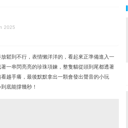
un 2025
姿放鬆到不行，表情懶洋洋的，看起來正準備進入一
戴著一串閃亮亮的珍珠項鍊，整隻貓從頭到尾都透著
越看越手癢，最後默默拿出一顆會發出聲音的小玩
心到底能撐幾秒！