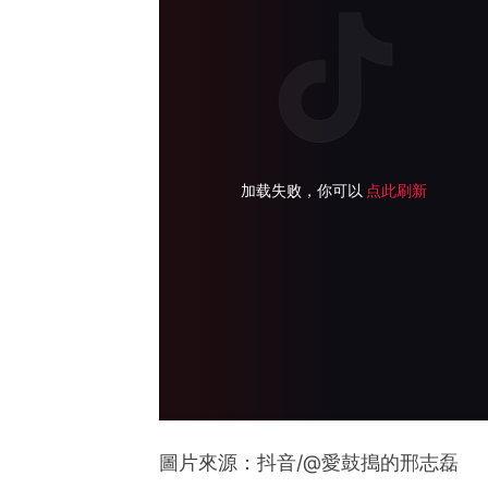
圖片來源：抖音/@愛鼓搗的邢志磊