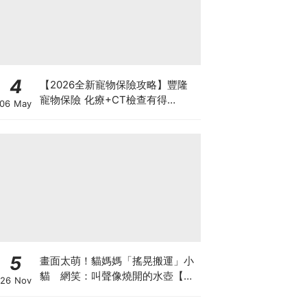
4
【2026全新寵物保險攻略】豐隆
寵物保險 化療+CT檢查有得
06 May
Claim！
5
畫面太萌！貓媽媽「搖晃搬運」小
貓 網笑：叫聲像燒開的水壺【有
26 Nov
片】