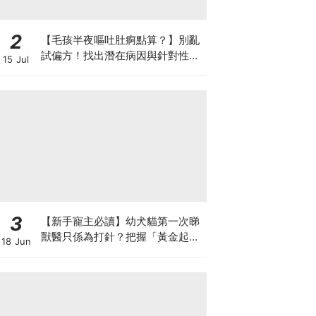
2
【毛孩半夜嘔吐肚痾點算？】別亂
試偏方！找出潛在病因與針對性營
15 Jul
養方案
3
【新手寵主必讀】幼犬貓第一次睇
獸醫只係為打針？把握「黃金起跑
18 Jun
線」建立專屬健康基底