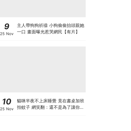
9
主人帶狗狗祈禱 小狗偷偷抬頭親她
一口 畫面曝光惹哭網民【有片】
25 Nov
10
貓咪半夜不上床睡覺 竟在書桌加班
拍蚊子 網笑翻：還不是為了讓你睡
25 Nov
個好覺