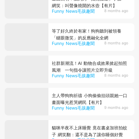
網笑：叫聲像燒開的水壺【有片】
Funny News毛孩趣聞
8 months ago
等了好久終於有家！狗狗聽到被領養
「瞇眼微笑」的反應融化全網
Funny News毛孩趣聞
8 months ago
社群新潮流！AI 動物合成效果掀起拍照
風潮 一句指令讓照片立即升級
Funny News毛孩趣聞
8 months ago
主人帶狗狗祈禱 小狗偷偷抬頭親她一口
畫面曝光惹哭網民【有片】
Funny News毛孩趣聞
9 months ago
貓咪半夜不上床睡覺 竟在書桌加班拍蚊
子 網笑翻：還不是為了讓你睡個好覺