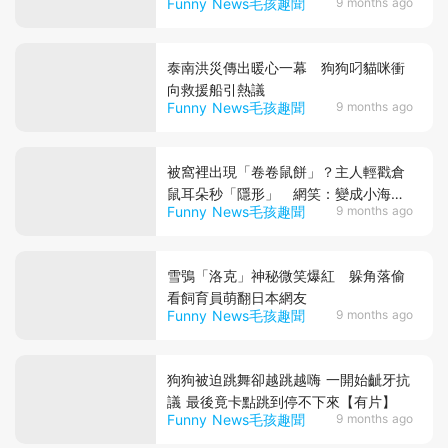
Funny News毛孩趣聞
9 months ago
泰南洪災傳出暖心一幕 狗狗叼貓咪衝
向救援船引熱議
Funny News毛孩趣聞
9 months ago
被窩裡出現「卷卷鼠餅」？主人輕戳倉
鼠耳朵秒「隱形」 網笑：變成小海豹
Funny News毛孩趣聞
9 months ago
了～
雪鴞「洛克」神秘微笑爆紅 躲角落偷
看飼育員萌翻日本網友
Funny News毛孩趣聞
9 months ago
狗狗被迫跳舞卻越跳越嗨 一開始齜牙抗
議 最後竟卡點跳到停不下來【有片】
Funny News毛孩趣聞
9 months ago