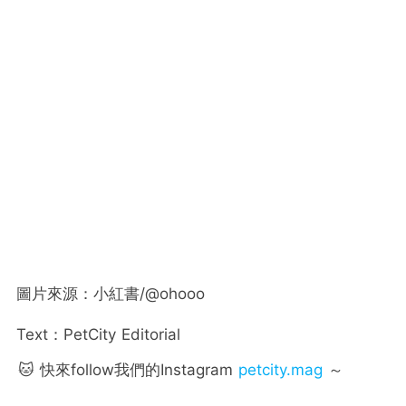
圖片來源：小紅書/@ohooo
Text：PetCity Editorial
🐱 快來follow我們的Instagram
petcity.mag
～