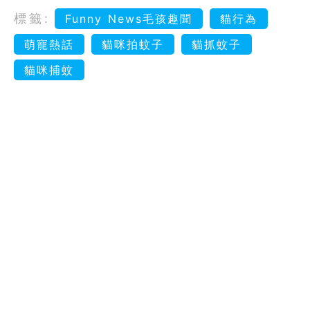
標籤:
Funny News毛孩趣聞
貓行為
萌寵熱話
貓咪拍蚊子
貓抓蚊子
貓咪捕蚊