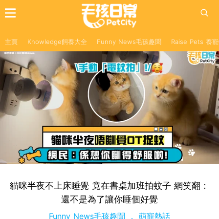
主頁
Knowledge飼養大全
Funny News毛孩趣聞
Raise Pets 
貓咪半夜不上床睡覺 竟在書桌加班拍蚊子 網笑翻：
還不是為了讓你睡個好覺
Funny News毛孩趣聞
萌寵熱話