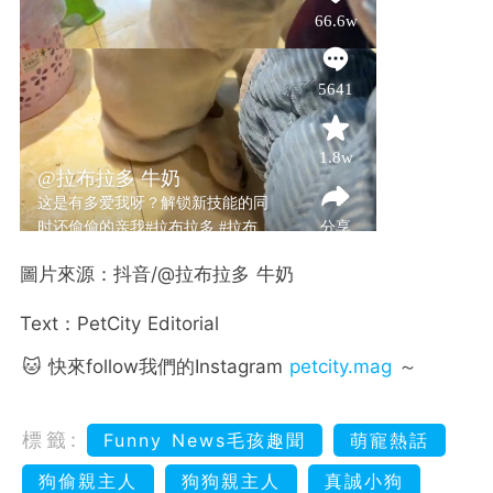
圖片來源：抖音/@拉布拉多 牛奶
Text：PetCity Editorial
🐱 快來follow我們的Instagram
petcity.mag
～
標籤:
Funny News毛孩趣聞
萌寵熱話
狗偷親主人
狗狗親主人
真誠小狗