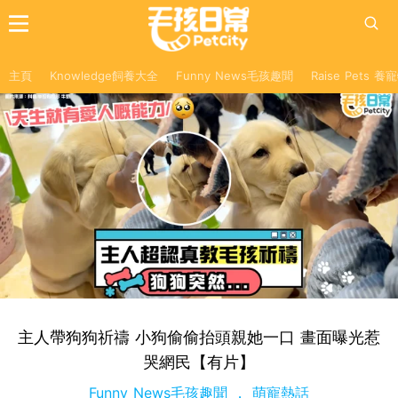
主頁
Knowledge飼養大全
Funny News毛孩趣聞
Raise Pets 
主人帶狗狗祈禱 小狗偷偷抬頭親她一口 畫面曝光惹
哭網民【有片】
Funny News毛孩趣聞
萌寵熱話