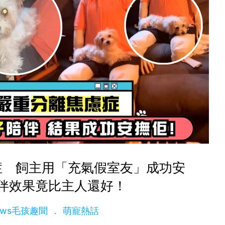
症 飼主用「充氣假室友」成功安
伴效果竟比主人還好！
News毛孩趣聞
萌寵熱話