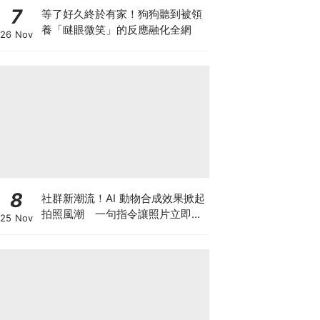
7
等了好久終於有家！狗狗聽到被領
養「瞇眼微笑」的反應融化全網
26 Nov
8
社群新潮流！AI 動物合成效果掀起
拍照風潮 一句指令讓照片立即升
25 Nov
級