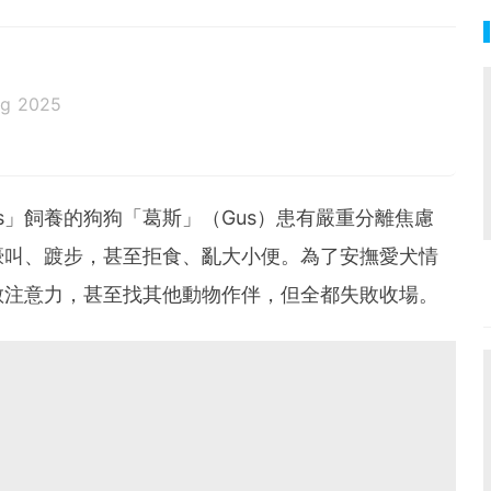
ug 2025
ksocks」飼養的狗狗「葛斯」（Gus）患有嚴重分離焦慮
嚎叫、踱步，甚至拒食、亂大小便。為了安撫愛犬情
散注意力，甚至找其他動物作伴，但全都失敗收場。