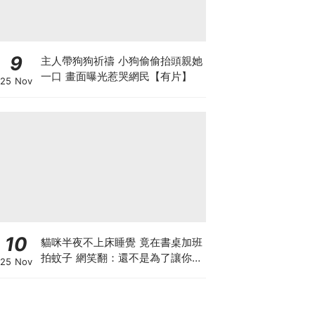
9
主人帶狗狗祈禱 小狗偷偷抬頭親她
一口 畫面曝光惹哭網民【有片】
25 Nov
10
貓咪半夜不上床睡覺 竟在書桌加班
拍蚊子 網笑翻：還不是為了讓你睡
25 Nov
個好覺