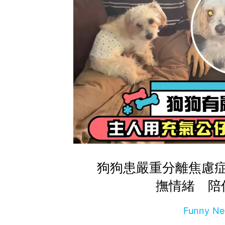
狗狗患嚴重分離焦慮
撫情緒 陪
Funny 