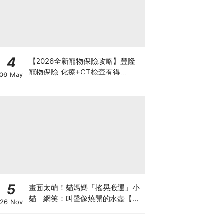
4
【2026全新寵物保險攻略】豐隆
寵物保險 化療+CT檢查有得
06 May
Claim！
5
畫面太萌！貓媽媽「搖晃搬運」小
貓 網笑：叫聲像燒開的水壺【有
26 Nov
片】