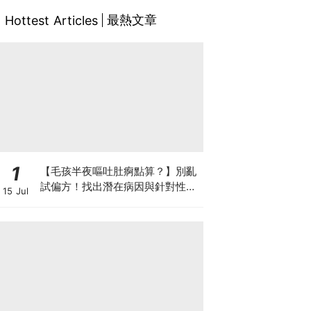
最熱文章
Hottest Articles
1
【毛孩半夜嘔吐肚痾點算？】別亂
試偏方！找出潛在病因與針對性營
15 Jul
養方案