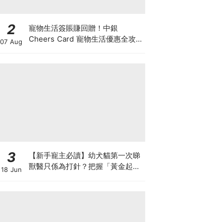
2
寵物生活簽賬賺回贈！中銀
Cheers Card 寵物生活優惠全攻
07 Aug
略：簽賬賺高達4%回贈+抽獎贏豪
華寵物游泳體驗
3
【新手寵主必讀】幼犬貓第一次睇
獸醫只係為打針？把握「黃金起跑
18 Jun
線」建立專屬健康基底