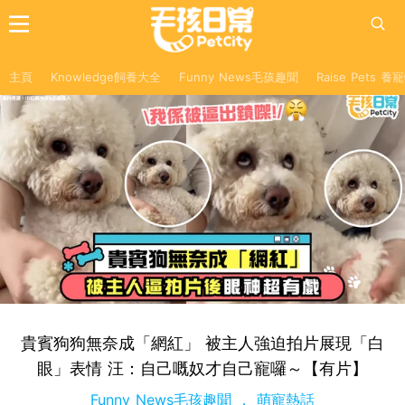
主頁
Knowledge飼養大全
Funny News毛孩趣聞
Raise Pets 
貴賓狗狗無奈成「網紅」 被主人強迫拍片展現「白
眼」表情 汪：自己嘅奴才自己寵囉～【有片】
Funny News毛孩趣聞
萌寵熱話