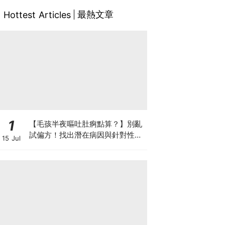
最熱文章
Hottest Articles
1
【毛孩半夜嘔吐肚痾點算？】別亂
試偏方！找出潛在病因與針對性營
15 Jul
養方案