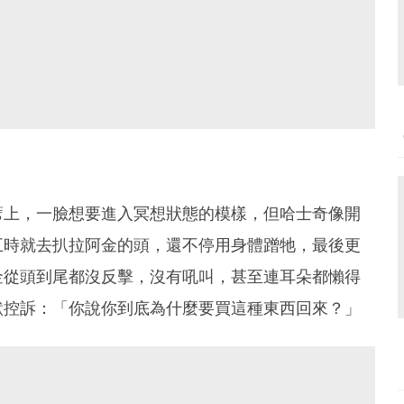
蓆上，一臉想要進入冥想狀態的模樣，但哈士奇像開
五時就去扒拉阿金的頭，還不停用身體蹭牠，最後更
金從頭到尾都沒反擊，沒有吼叫，甚至連耳朵都懶得
默控訴：「你說你到底為什麼要買這種東西回來？」