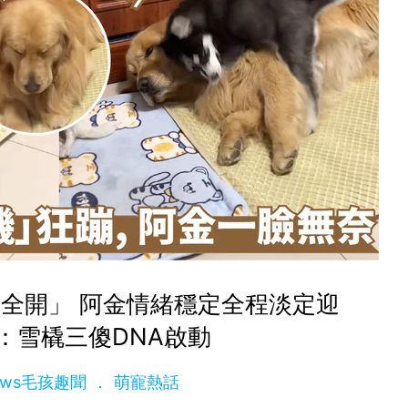
全開」 阿金情緒穩定全程淡定迎
：雪橇三傻DNA啟動
News毛孩趣聞
萌寵熱話