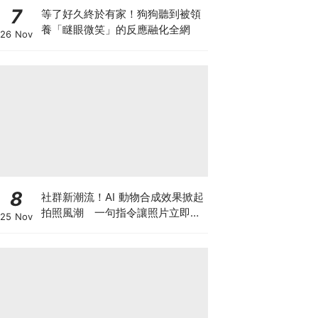
7
等了好久終於有家！狗狗聽到被領
養「瞇眼微笑」的反應融化全網
26 Nov
8
社群新潮流！AI 動物合成效果掀起
拍照風潮 一句指令讓照片立即升
25 Nov
級