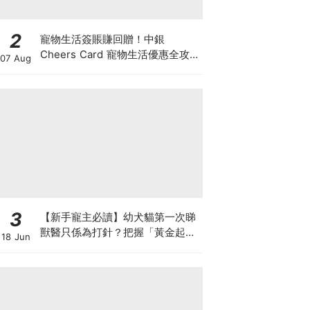
2
寵物生活簽賬賺回贈！中銀
Cheers Card 寵物生活優惠全攻
07 Aug
略：簽賬賺高達4%回贈+抽獎贏豪
華寵物游泳體驗
3
【新手寵主必讀】幼犬貓第一次睇
獸醫只係為打針？把握「黃金起跑
18 Jun
線」建立專屬健康基底