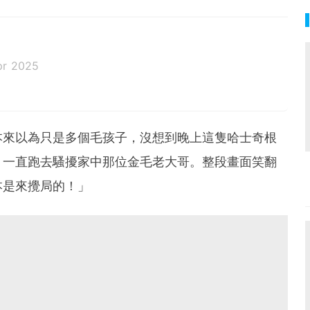
pr 2025
本來以為只是多個毛孩子，沒想到晚上這隻哈士奇根
，一直跑去騷擾家中那位金毛老大哥。整段畫面笑翻
本是來攪局的！」