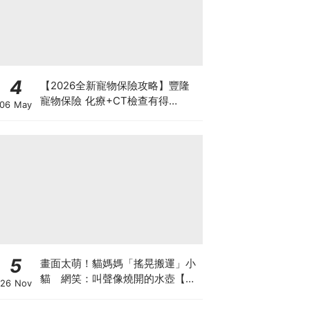
4
【2026全新寵物保險攻略】豐隆
寵物保險 化療+CT檢查有得
06 May
Claim！
5
畫面太萌！貓媽媽「搖晃搬運」小
貓 網笑：叫聲像燒開的水壺【有
26 Nov
片】