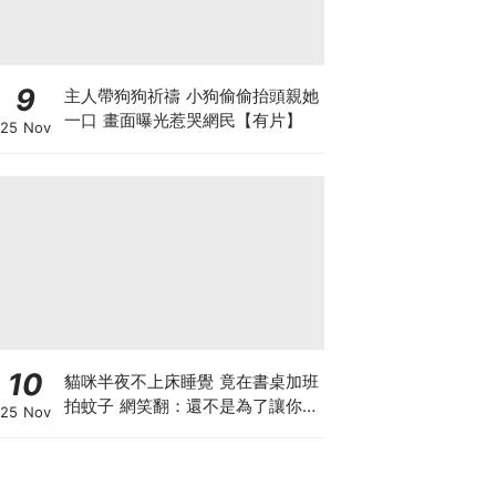
9
主人帶狗狗祈禱 小狗偷偷抬頭親她
一口 畫面曝光惹哭網民【有片】
25 Nov
10
貓咪半夜不上床睡覺 竟在書桌加班
拍蚊子 網笑翻：還不是為了讓你睡
25 Nov
個好覺