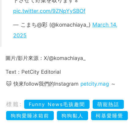
ドさせて野菜を取ります🥬
pic.twitter.com/9ZNpYySBOf
— こまち@彩 (@komachiaya_)
March 14,
2025
圖片/影片來源：X/@komachiaya_
Text：PetCity Editorial
🐱 快來follow我們的Instagram
petcity.mag
～
標籤:
Funny News毛孩趣聞
萌寵熱話
狗狗愛睡冰箱前
狗狗黏人
柯基愛睡覺