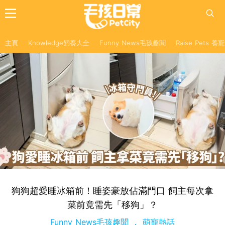
主頁
Knowledge飼養大全
Funny News毛孩趣聞
Raise Pets 
狗狗超愛睡冰箱前！睡姿豪放佔滿門口 飼主每次拿
菜前竟需先「移狗」？
Funny News毛孩趣聞
萌寵熱話