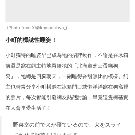
Photo from X/@komachiaya_
小町的標誌性睡姿！
小町獨特的睡姿早已成為牠的招牌動作，不論是在冰箱
前還是窩在飼主特地買給牠的「北海道芝士蛋糕狗
窩」，牠總是四腳朝天，一副睡得香甜無比的模樣。飼
主也時常分享小町橫躺在冰箱門口或懶洋洋窩在狗窩裡
的照片，每次都能引發網友熱烈討論，畢竟這隻柯基實
在太會享受生活了！
野菜室の前で犬が寝ているので、犬をスライ