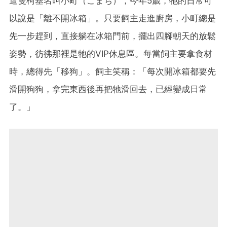
這隻柯基名叫小町（こまち），今年5歲，牠的日常可
以說是「離不開冰箱」。只要飼主走進廚房，小町總是
先一步趕到，直接躺在冰箱門前，擺出四腳朝天的放鬆
姿勢，彷彿那裡是牠的VIP休息區。每當飼主要拿食材
時，總得先「移狗」。飼主笑稱：「每次開冰箱都要先
滑開狗狗，拿完東西後再把牠滑回去，已經變成日常
了。」