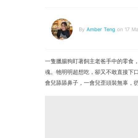
By
Amber Teng
on 17 M
一隻臘腸狗盯著飼主老爸手中的零食
魂。牠明明超想吃，卻又不敢直接下
會兒舔舔鼻子，一會兒歪頭裝無辜，