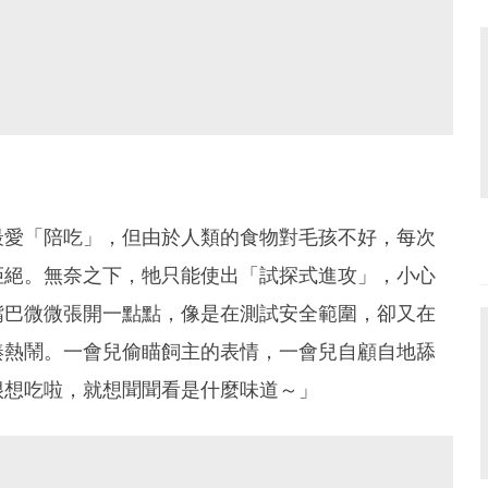
最愛「陪吃」，但由於人類的食物對毛孩不好，每次
拒絕。無奈之下，牠只能使出「試探式進攻」，小心
嘴巴微微張開一點點，像是在測試安全範圍，卻又在
湊熱鬧。一會兒偷瞄飼主的表情，一會兒自顧自地舔
很想吃啦，就想聞聞看是什麼味道～」