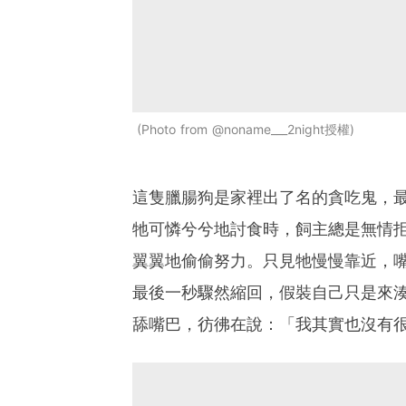
Photo from @noname___2night授權
這隻臘腸狗是家裡出了名的貪吃鬼，
牠可憐兮兮地討食時，飼主總是無情
翼翼地偷偷努力。只見牠慢慢靠近，
最後一秒驟然縮回，假裝自己只是來
舔嘴巴，彷彿在說：「我其實也沒有