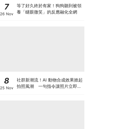
7
等了好久終於有家！狗狗聽到被領
養「瞇眼微笑」的反應融化全網
26 Nov
8
社群新潮流！AI 動物合成效果掀起
拍照風潮 一句指令讓照片立即升
25 Nov
級