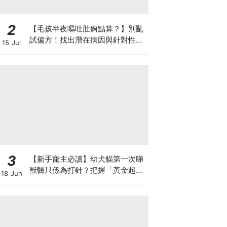
2
【毛孩半夜嘔吐肚痾點算？】別亂
試偏方！找出潛在病因與針對性營
15 Jul
養方案
3
【新手寵主必讀】幼犬貓第一次睇
獸醫只係為打針？把握「黃金起跑
18 Jun
線」建立專屬健康基底