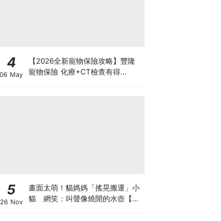
4
【2026全新寵物保險攻略】豐隆
寵物保險 化療+CT檢查有得
06 May
Claim！
5
畫面太萌！貓媽媽「搖晃搬運」小
貓 網笑：叫聲像燒開的水壺【有
26 Nov
片】