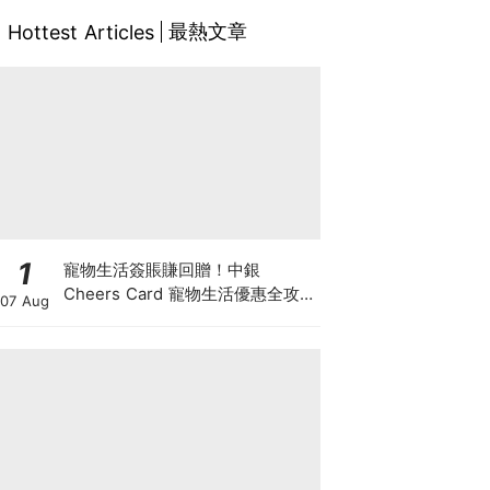
最熱文章
Hottest Articles
1
寵物生活簽賬賺回贈！中銀
Cheers Card 寵物生活優惠全攻
07 Aug
略：簽賬賺高達4%回贈+抽獎贏豪
華寵物游泳體驗