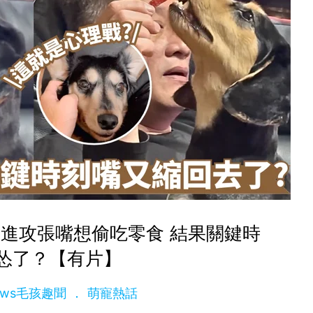
進攻張嘴想偷吃零食 結果關鍵時
怂了？【有片】
News毛孩趣聞
萌寵熱話