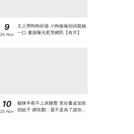
9
主人帶狗狗祈禱 小狗偷偷抬頭親她
一口 畫面曝光惹哭網民【有片】
25 Nov
10
貓咪半夜不上床睡覺 竟在書桌加班
拍蚊子 網笑翻：還不是為了讓你睡
25 Nov
個好覺