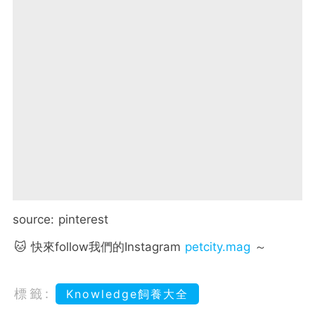
source: pinterest
🐱 快來follow我們的Instagram
petcity.mag
～
標籤:
Knowledge飼養大全