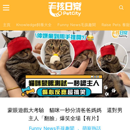
主頁
Knowledge飼養大全
Funny News毛孩趣聞
Raise Pets 
蒙眼遊戲大考驗 貓咪一秒分清爸爸媽媽 還對男
主人「翻臉」爆笑全場【有片】
Funny News毛孩趣聞
萌寵熱話