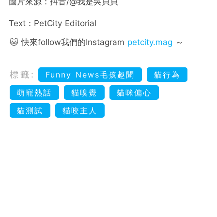
圖片來源：抖音/@我是吳貝貝
Text：PetCity Editorial
🐱 快來follow我們的Instagram
petcity.mag
～
標籤:
Funny News毛孩趣聞
貓行為
萌寵熱話
貓嗅覺
貓咪偏心
貓測試
貓咬主人