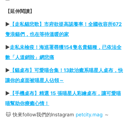
【延伸閱讀】
►
【
走私貓悲歌】市府欲提高認養率！全國收容所672
隻浪貓們，也在等待溫暖的家
►
走私未檢疫！海巡署尋獲154隻名貴貓種，已依法全
數「人道銷毀」網悲痛
►
【貓桌布】可愛喵合集！13款治癒系喵星人桌布，快
讓你的桌面被喵星人佔領～
►
【手機桌布】精選 15 張喵星人彩繪桌布，讓可愛喵
喵幫助你療癒心情！
🐱 快來follow我們的Instagram
petcity.mag
～