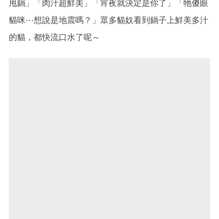
甩鍋」「肉汁超鮮美」「宵夜就決定是你了」「牠傻眼
貓咪⋯想說是地震嗎？」眾多貓奴看到鍋子上鮮美多汁
的貓，都快流口水了呢～