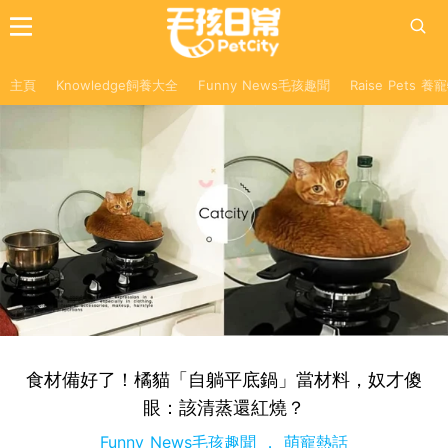
主頁
Knowledge飼養大全
Funny News毛孩趣聞
Raise Pets 
食材備好了！橘貓「自躺平底鍋」當材料，奴才傻
眼：該清蒸還紅燒？
Funny News毛孩趣聞
萌寵熱話