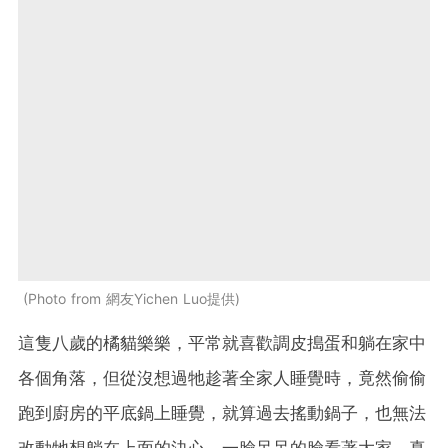
Photo from 網友Yichen Luo提供
這隻八歲的橘貓樂樂，平常就喜歡調皮搗蛋和躺在家中
各個角落，但從沒想過牠趁著全家人睡覺時，竟然偷偷
跑到廚房的平底鍋上睡覺，就算過去搖動鍋子，也無法
改動牠想躺在上面的決心，一臉呆呆的臉看著大家，真