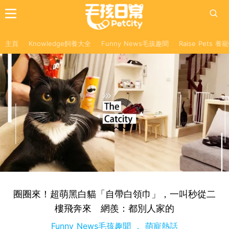
主頁
Knowledge飼養大全
Funny News毛孩趣聞
Raise Pets 
圈圈來！超萌黑白貓「自帶白領巾」，一叫秒從二
樓飛奔來 網羨：都別人家的
Funny News毛孩趣聞
萌寵熱話