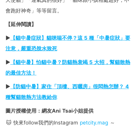
會跑好神奇」等等留言。
【延伸閱讀】
►
【貓中暑症狀】貓咪喘不停？這 5 種「中暑症狀」要
注意，嚴重恐脫水致死
►
【貓中暑】怕貓中暑？防貓熱衰竭 5 大招，幫貓散熱
的最佳方法！
►
【防貓中暑】家住「頂樓、西曬房」很悶熱怎辦？ 4
種幫貓散熱方法教給你
圖片授權使用：網友Ani Tsai小姐提供
🐱 快來follow我們的Instagram
petcity.mag
～