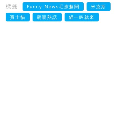
標籤:
Funny News毛孩趣聞
米克斯
賓士貓
萌寵熱話
貓一叫就來