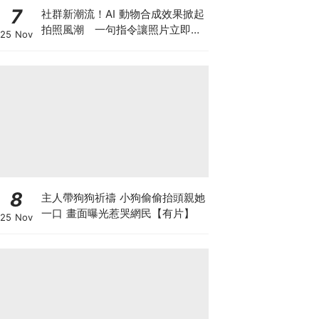
7
社群新潮流！AI 動物合成效果掀起
拍照風潮 一句指令讓照片立即升
25 Nov
級
8
主人帶狗狗祈禱 小狗偷偷抬頭親她
一口 畫面曝光惹哭網民【有片】
25 Nov