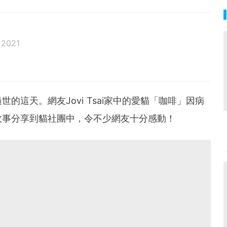
 2021
邦生活♥性格像貓一樣女子
的這天。網友Jovi Tsai家中的愛貓「咖啡」因病
故事分享到貓社團中，令不少網友十分感動！