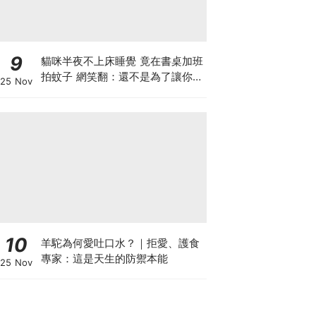
9
貓咪半夜不上床睡覺 竟在書桌加班
拍蚊子 網笑翻：還不是為了讓你睡
25 Nov
個好覺
10
羊駝為何愛吐口水？｜拒愛、護食
專家：這是天生的防禦本能
25 Nov