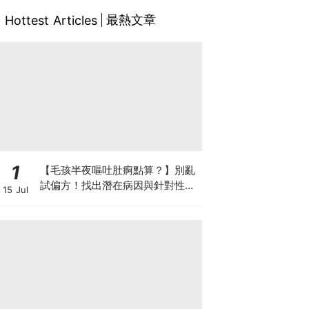
最熱文章
Hottest Articles
1
【毛孩半夜嘔吐肚痾點算？】別亂
試偏方！找出潛在病因與針對性營
15 Jul
養方案