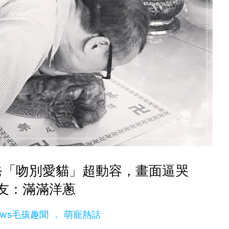
爸「吻別愛貓」超動容，畫面逼哭
友：滿滿洋蔥
News毛孩趣聞
萌寵熱話