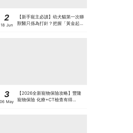
2
【新手寵主必讀】幼犬貓第一次睇
獸醫只係為打針？把握「黃金起跑
18 Jun
線」建立專屬健康基底
3
【2026全新寵物保險攻略】豐隆
寵物保險 化療+CT檢查有得
06 May
Claim！