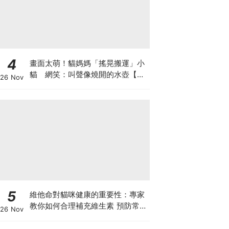
4
畫面太萌！貓媽媽「搖晃搬運」小
貓 網笑：叫聲像燒開的水壺【有
26 Nov
片】
5
維他命對貓咪健康的重要性：專家
教你如何合理補充維生素 預防常見
26 Nov
健康問題！