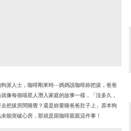
的狗派人士，咖啡剛來時⋯媽媽說咖啡妳把拔，爸爸
過就像每個喵星人潛入家庭的故事一樣，「沒多久，
要去把拔房間睡覺？還是妳要睡爸爸肚子上」原本狗
點未能突破心房，那就是跟咖啡親親這件事！