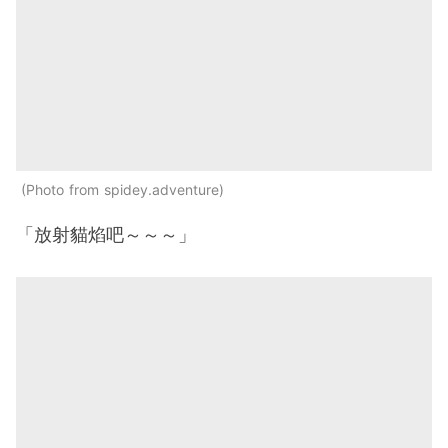
Photo from spidey.adventure
「放射貓焰吧～～～」