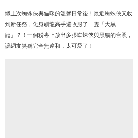
夢想在充滿療癒動物的烏托邦生活♥性格像貓一樣女子
繼上次蜘蛛俠與貓咪的溫馨日常後！最近蜘蛛俠又收
到新任務，化身馴龍高手還收服了一隻「大黑
龍」？！一個粉專上放出多張蜘蛛俠與黑貓的合照，
讓網友笑稱完全無違和，太可愛了！