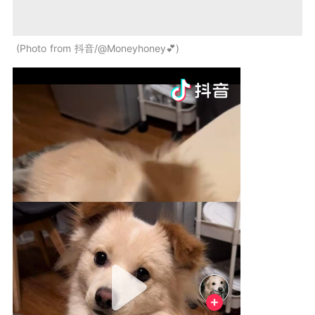
Photo from 抖音/@Moneyhoney💕