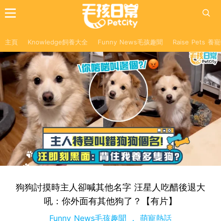
主頁
Knowledge飼養大全
Funny News毛孩趣聞
Raise Pets 
狗狗討摸時主人卻喊其他名字 汪星人吃醋後退大
吼：你外面有其他狗了？【有片】
Funny News毛孩趣聞
萌寵熱話