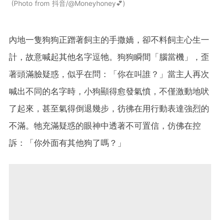
Photo from 抖音/@Moneyhoney💕
內地一隻狗狗正蹭著飼主的手撒嬌，卻不料飼主心生一
計，故意喊起其他名字逗牠。狗狗瞬間「腦當機」，歪
著頭滿臉疑惑，似乎在問：「你在叫誰？」當主人再次
喊出不同的名字時，小狗顯得愈發氣憤，不僅激動地吠
了起來，甚至氣得倒退幾步，彷彿在用行動表達強烈的
不滿。牠充滿疑惑的眼神中透著不可置信，仿佛在控
訴：「你外面有其他狗了嗎？」