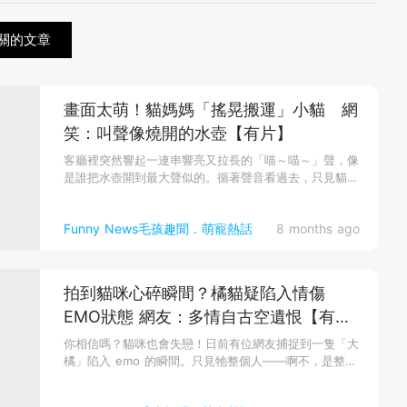
關的文章
畫面太萌！貓媽媽「搖晃搬運」小貓 網
笑：叫聲像燒開的水壺【有片】
客廳裡突然響起一連串響亮又拉長的「喵～喵～」聲，像
是誰把水壺開到最大聲似的。循著聲音看過去，只見貓媽
媽叼著自己的小寶寶，...
Funny News毛孩趣聞．萌寵熱話
8 months ago
拍到貓咪心碎瞬間？橘貓疑陷入情傷
EMO狀態 網友：多情自古空遺恨【有
片】
你相信嗎？貓咪也會失戀！日前有位網友捕捉到一隻「大
橘」陷入 emo 的瞬間。只見牠整個人——啊不，是整隻
貓——大字形攤在...