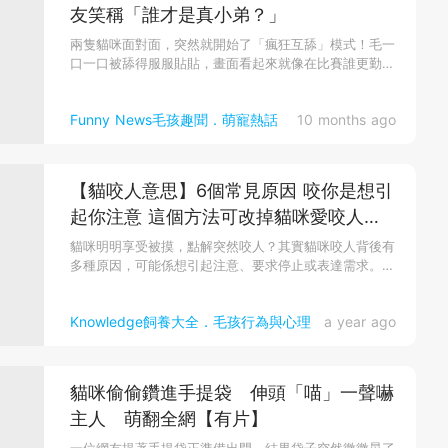
友笑稱「誰才是真小弟？」
兩隻貓咪面對面，突然就開始了「瘋狂互舔」模式！毛一
口一口被舔得服服貼貼，畫面看起來就像在比賽誰更勤
奮，誰都不肯先停下來，...
Funny News毛孩趣聞．萌寵熱話
10 months ago
【貓咬人意思】6個常見原因 咬你是想引
起你注意 這個方法可改掉貓咪愛咬人習
慣
貓咪明明享受被摸，點解突然咬人？其實貓咪咬人背後有
多種原因，可能係想引起注意、要求停止或表達需求。
了...
Knowledge飼養大全．毛孩行為與心理
a year ago
貓咪偷偷鑽進手提袋 伸頭「喵」一聲嚇
主人 萌翻全網【有片】