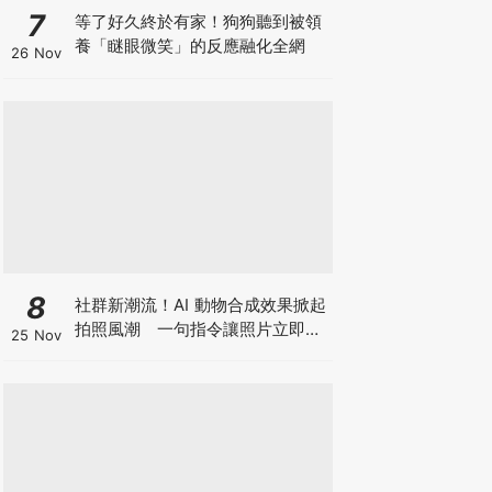
7
等了好久終於有家！狗狗聽到被領
養「瞇眼微笑」的反應融化全網
26 Nov
8
社群新潮流！AI 動物合成效果掀起
拍照風潮 一句指令讓照片立即升
25 Nov
級