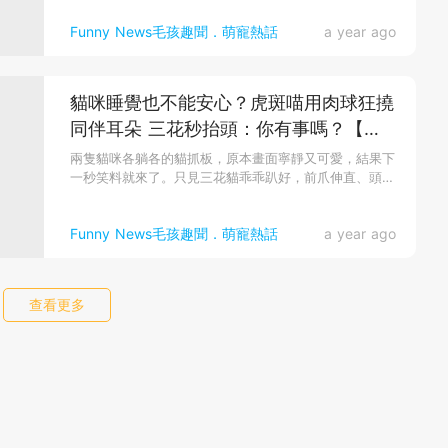
Funny News毛孩趣聞．萌寵熱話
a year ago
貓咪睡覺也不能安心？虎斑喵用肉球狂撓
同伴耳朵 三花秒抬頭：你有事嗎？【有
片】
兩隻貓咪各躺各的貓抓板，原本畫面寧靜又可愛，結果下
一秒笑料就來了。只見三花貓乖乖趴好，前爪伸直、頭靠
在爪上，完全進入放空...
Funny News毛孩趣聞．萌寵熱話
a year ago
查看更多