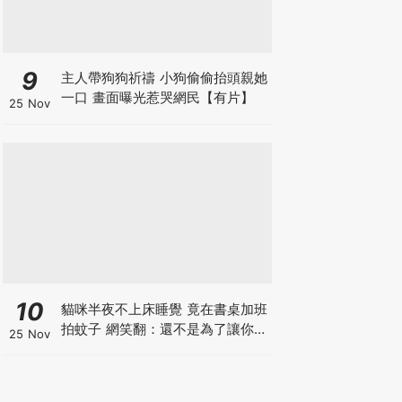
9
主人帶狗狗祈禱 小狗偷偷抬頭親她
一口 畫面曝光惹哭網民【有片】
25 Nov
10
貓咪半夜不上床睡覺 竟在書桌加班
拍蚊子 網笑翻：還不是為了讓你睡
25 Nov
個好覺