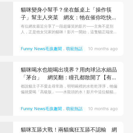
貓咪變身小幫手？坐在飯桌上「操作筷
子」幫主人夾菜 網友：牠在催你吃快
點！【有片】
有位網友最近分享了一段超爆笑的影片——主角不是別
人，正是他女兒家的貓咪！影片一開始，這隻貓正端坐在
飯桌上，一臉嚴肅。但仔...
Funny News毛孩趣聞．萌寵熱話
10 months ago
貓咪喝水也能喝出境界？用肉球沾水細品
「茅台」 網笑翻：瞳孔都散開了【有
片】
都說貓主子不愛走尋常路，明明碗裡的水乾乾淨淨，牠偏
偏就愛喝「高級版」——水龍頭的水！影片中這位貓貓又
開始祕密行動，蹲在洗...
Funny News毛孩趣聞．萌寵熱話
10 months ago
貓咪互舔大戰！兩貓瘋狂互舔不認輸 網