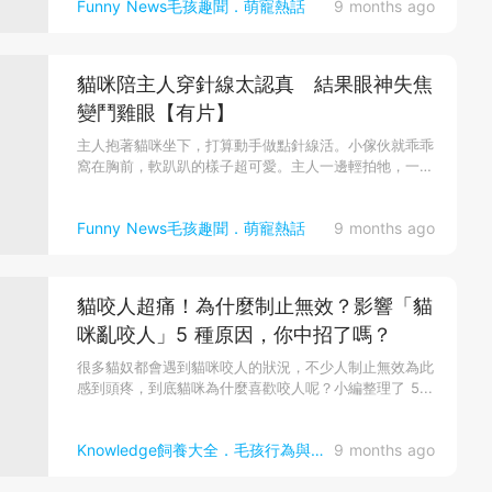
Funny News毛孩趣聞．萌寵熱話
9 months ago
貓咪陪主人穿針線太認真 結果眼神失焦
變鬥雞眼【有片】
主人抱著貓咪坐下，打算動手做點針線活。小傢伙就乖乖
窩在胸前，軟趴趴的樣子超可愛。主人一邊輕拍牠，一邊
穿針線，看起來超溫馨...
Funny News毛孩趣聞．萌寵熱話
9 months ago
貓咬人超痛！為什麼制止無效？影響「貓
咪亂咬人」5 種原因，你中招了嗎？
很多貓奴都會遇到貓咪咬人的狀況，不少人制止無效為此
感到頭疼，到底貓咪為什麼喜歡咬人呢？小編整理了 5...
Knowledge飼養大全．毛孩行為與心理
9 months ago