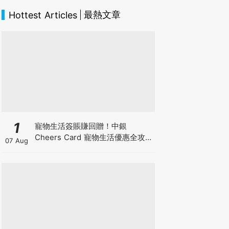
最熱文章
Hottest Articles
1
寵物生活簽賬賺回贈！中銀
Cheers Card 寵物生活優惠全攻
07 Aug
略：簽賬賺高達4%回贈+抽獎贏豪
華寵物游泳體驗