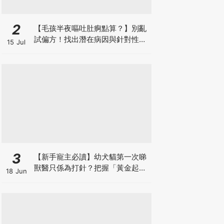
2
【毛孩半夜嘔吐肚痾點算？】別亂
試偏方！找出潛在病因與針對性營
15 Jul
養方案
3
【新手寵主必讀】幼犬貓第一次睇
獸醫只係為打針？把握「黃金起跑
18 Jun
線」建立專屬健康基底