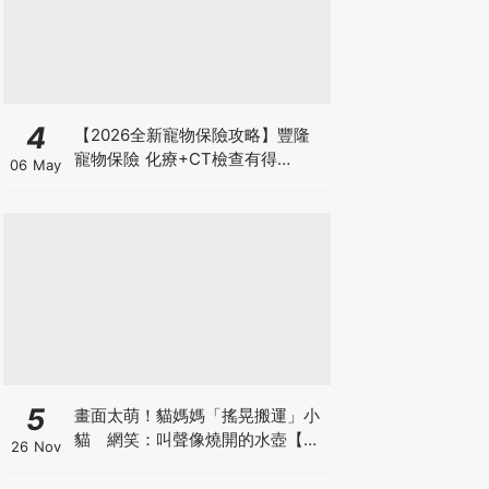
4
【2026全新寵物保險攻略】豐隆
寵物保險 化療+CT檢查有得
06 May
Claim！
5
畫面太萌！貓媽媽「搖晃搬運」小
貓 網笑：叫聲像燒開的水壺【有
26 Nov
片】