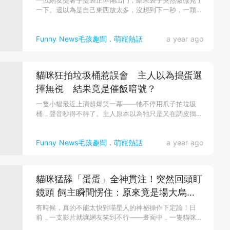
一位網友提著手提袋正準備出門，結果袋子突然微微晃了
一下。還以為是自己東西放太多，沒想到下一秒，一顆毛
茸茸的小腦袋探了出來...
Funny News毛孩趣聞．萌寵熱話
a year ago
貓咪狂拍垃圾桶惹誤會 主人以為搗蛋選
擇無視 結果竟是催飯暗號？
一隻小貓最近上演超爆笑一幕——牠不停用爪子拍垃圾
桶，聲音吵得不得了。主人原本以為牠只是又在調皮搗
蛋，想翻垃圾桶玩，沒想到...
Funny News毛孩趣聞．萌寵熱話
a year ago
貓咪猛舔「蛋蛋」全神貫注！突然回頭盯
鏡頭 飼主瞬間愣住：原來竟是場大烏
龍？
有時候，真的不能太快對喵星人的神祕操作下定論！日
前，一支影片就讓網友笑到不行——畫面中，一隻貓咪低
頭猛舔，神情投入得不得...