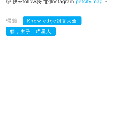
🐱 快來follow我們的Instagram
petcity.mag
～
標籤:
Knowledge飼養大全
貓，主子，喵星人