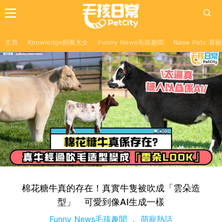
主頁
Knowledge飼養大全
Funny News毛孩趣聞
Raise Pets 
棉花糖牛真的存在！真實牛隻被吹成「雲朵造
型」 可愛到像AI生成一樣
Funny News毛孩趣聞
萌寵熱話