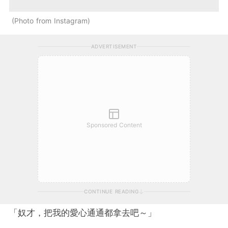
Photo from Instagram
ADVERTISEMENT
Sponsored Content
CONTINUE READING
「奴才，把我的愛心通通都拿去吧～」