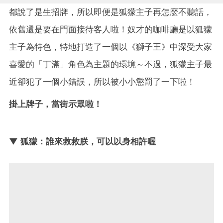
都說了是生招牌，所以即便是狐獴主子再怎麼不聽話，
依舊還是要在門面接待客人啦！奴才的咖啡廳是以狐獴
主子為特色，特地打造了一個以《獅子王》中深受大家
喜愛的「丁滿」角色為主題的環境～不過，狐獴主子最
近卻犯了一個小錯誤，所以被小小懲罰了一下啦！
掛上牌子，當街示眾啦！
▼ 狐獴：誰來救救朕，可以以身相許喔