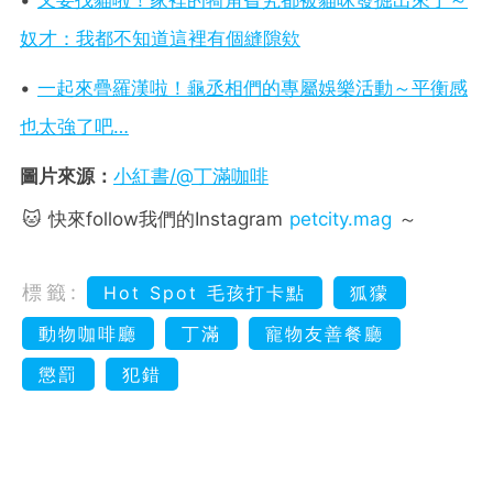
•
又要找貓啦！家裡的犄角旮旯都被貓咪發掘出來了～
奴才：我都不知道這裡有個縫隙欸
•
一起來疊羅漢啦！龜丞相們的專屬娛樂活動～平衡感
也太強了吧…
圖片來源：
小紅書/@丁滿咖啡
🐱 快來follow我們的Instagram
petcity.mag
～
標籤:
Hot Spot 毛孩打卡點
狐獴
動物咖啡廳
丁滿
寵物友善餐廳
懲罰
犯錯