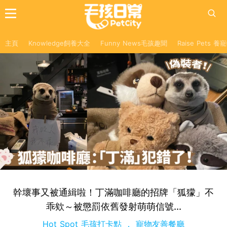
主頁
Knowledge飼養大全
Funny News毛孩趣聞
Raise Pets 
幹壞事又被通緝啦！丁滿咖啡廳的招牌「狐獴」不
乖欸～被懲罰依舊發射萌萌信號...
Hot Spot 毛孩打卡點
寵物友善餐廳