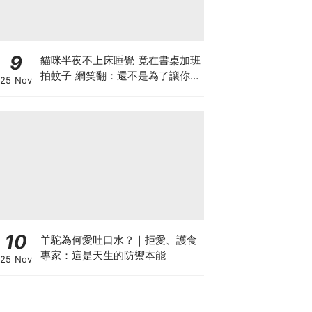
9
貓咪半夜不上床睡覺 竟在書桌加班
拍蚊子 網笑翻：還不是為了讓你睡
25 Nov
個好覺
10
羊駝為何愛吐口水？｜拒愛、護食
專家：這是天生的防禦本能
25 Nov