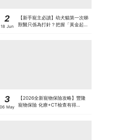
2
【新手寵主必讀】幼犬貓第一次睇
獸醫只係為打針？把握「黃金起跑
18 Jun
線」建立專屬健康基底
3
【2026全新寵物保險攻略】豐隆
寵物保險 化療+CT檢查有得
06 May
Claim！