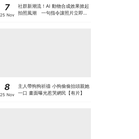
7
社群新潮流！AI 動物合成效果掀起
拍照風潮 一句指令讓照片立即升
25 Nov
級
8
主人帶狗狗祈禱 小狗偷偷抬頭親她
一口 畫面曝光惹哭網民【有片】
25 Nov