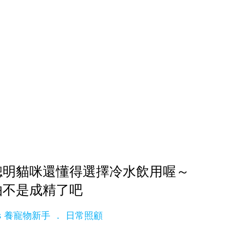
聰明貓咪還懂得選擇冷水飲用喔～
怕不是成精了吧
ets 養寵物新手
日常照顧