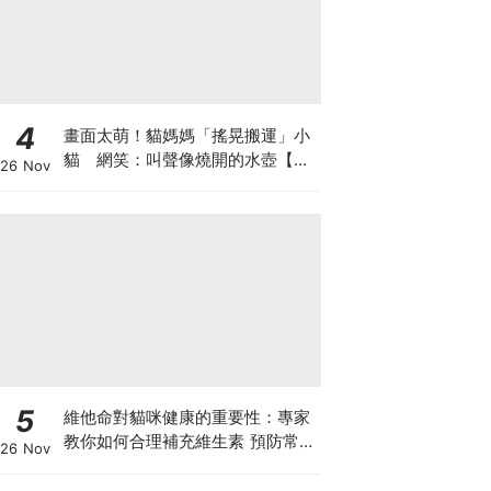
4
畫面太萌！貓媽媽「搖晃搬運」小
貓 網笑：叫聲像燒開的水壺【有
26 Nov
片】
5
維他命對貓咪健康的重要性：專家
教你如何合理補充維生素 預防常見
26 Nov
健康問題！