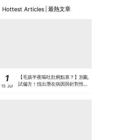
最熱文章
Hottest Articles
1
【毛孩半夜嘔吐肚痾點算？】別亂
試偏方！找出潛在病因與針對性營
15 Jul
養方案