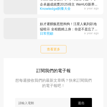
企卓越成就獎2025得主 WeHUG新界動
Knowledge飼養大全
a year ago
物醫療中心
奴才遲餵飯惹怒狗狗！汪星人氣到趴地
猛暗示 全程戲精上身：你是不是忘了什
日常照顧
a year ago
麼大事？
查看更多
訂閱我們的電子報
想每週接收我們的最新文章嗎？快來訂閱我們
的電子報吧！
送出