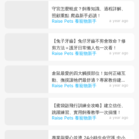
守宮怎麼蛻皮？飼養知識、過程詳解、
照顧重點 爬蟲新手必讀！
Raise Pets 養寵物新手
a year ago
【兔子牙齒】兔仔牙齒不剪會致命？修
剪方法＋護牙日常懶人包一次看！
Raise Pets 養寵物新手
a year ago
倉鼠最愛的四大觸摸部位！如何正確互
動、撫摸讓牠們最舒適？專家教你建立
Raise Pets 養寵物新手
a year ago
信任關係！
【蜜袋鼯飛行訓練全攻略】建立信任、
跳躍練習、實用飼養教學一次搞懂！
Raise Pets 養寵物新手
a year ago
專業與愛心並濟 24小時生命守護 中小