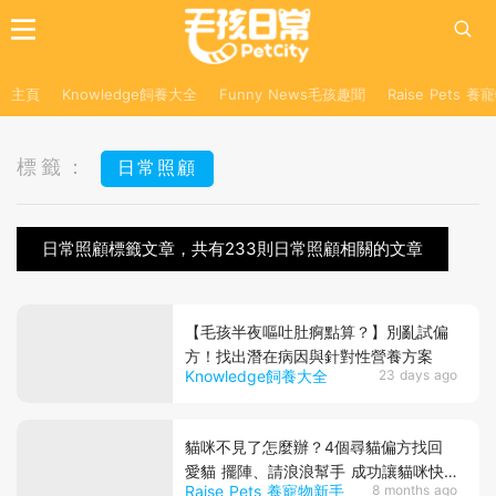
主頁
Knowledge飼養大全
Funny News毛孩趣聞
Raise Pets 
標籤：
日常照顧
日常照顧標籤文章，共有233則日常照顧相關的文章
【毛孩半夜嘔吐肚痾點算？】別亂試偏
方！找出潛在病因與針對性營養方案
Knowledge飼養大全
23 days ago
貓咪不見了怎麼辦？4個尋貓偏方找回
愛貓 擺陣、請浪浪幫手 成功讓貓咪快
Raise Pets 養寵物新手
8 months ago
速回家！