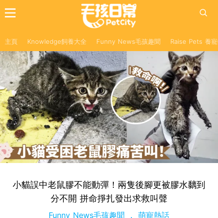
主頁
Knowledge飼養大全
Funny News毛孩趣聞
Raise Pets 
小貓誤中老鼠膠不能動彈！兩隻後腳更被膠水黐到
分不開 拼命掙扎發出求救叫聲
Funny News毛孩趣聞
萌寵熱話