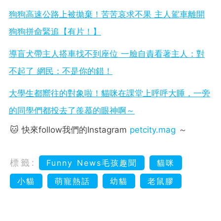
狗狗高速公路上被拋棄！苦苦哀求不果 主人駕車離開
狗狗拼命緊追【有片！】
導盲犬帶主人搭車找不到座位 一臉自責看著主人：對
不起了 網民：不是你的錯！
大學生都嚮往的對象啦！貓咪在課堂上呼呼大睡，一旁
的同學們都投去了羨慕的眼神啊～
🐱 快來follow我們的Instagram
petcity.mag
～
標籤:
Funny News毛孩趣聞
貓咪
小貓
萌寵熱話
幼貓
老鼠膠