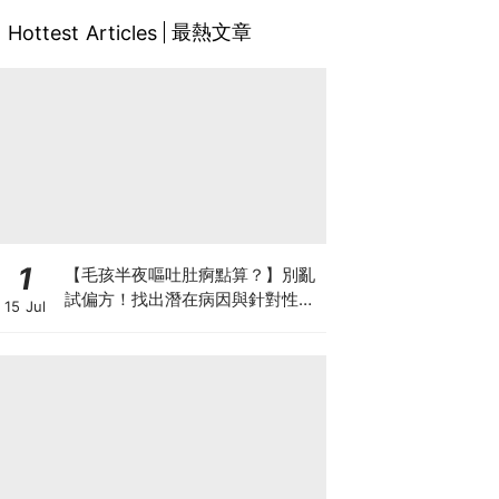
最熱文章
Hottest Articles
1
【毛孩半夜嘔吐肚痾點算？】別亂
試偏方！找出潛在病因與針對性營
15 Jul
養方案