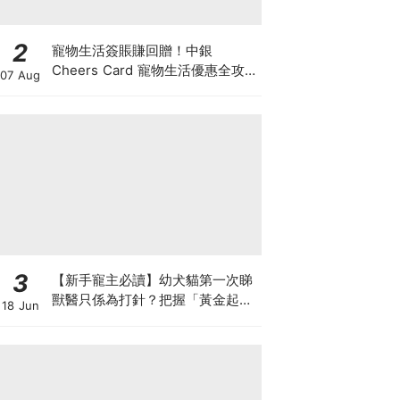
2
寵物生活簽賬賺回贈！中銀
Cheers Card 寵物生活優惠全攻
07 Aug
略：簽賬賺高達4%回贈+抽獎贏豪
華寵物游泳體驗
3
【新手寵主必讀】幼犬貓第一次睇
獸醫只係為打針？把握「黃金起跑
18 Jun
線」建立專屬健康基底