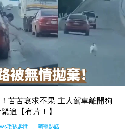
！苦苦哀求不果 主人駕車離開狗
命緊追【有片！】
News毛孩趣聞
萌寵熱話