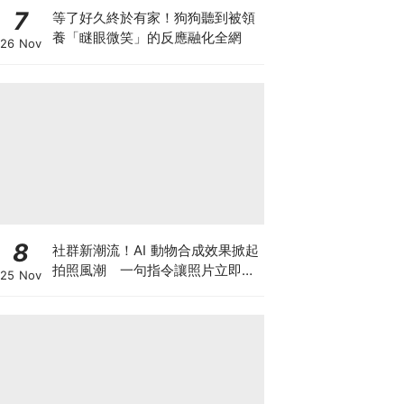
7
等了好久終於有家！狗狗聽到被領
養「瞇眼微笑」的反應融化全網
26 Nov
8
社群新潮流！AI 動物合成效果掀起
拍照風潮 一句指令讓照片立即升
25 Nov
級