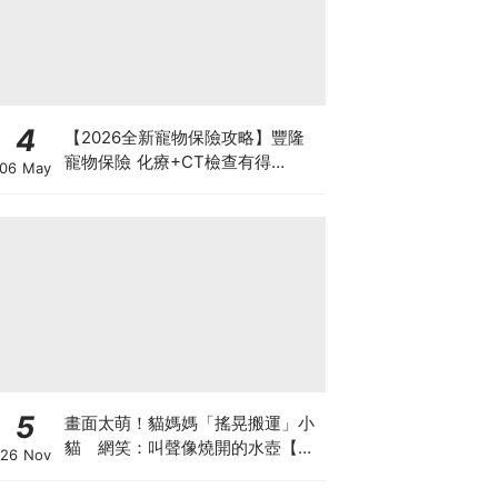
4
【2026全新寵物保險攻略】豐隆
寵物保險 化療+CT檢查有得
06 May
Claim！
5
畫面太萌！貓媽媽「搖晃搬運」小
貓 網笑：叫聲像燒開的水壺【有
26 Nov
片】