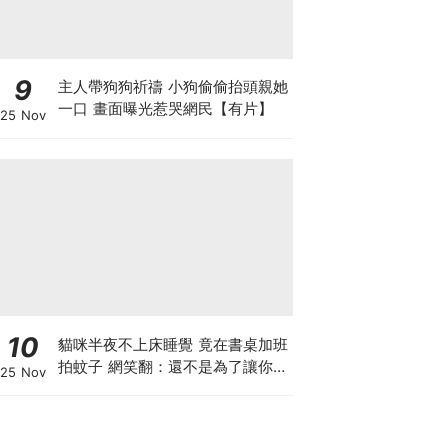
9
主人帶狗狗祈禱 小狗偷偷抬頭親她
一口 畫面曝光惹哭網民【有片】
25 Nov
10
貓咪半夜不上床睡覺 竟在書桌加班
拍蚊子 網笑翻：還不是為了讓你睡
25 Nov
個好覺