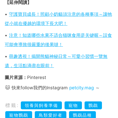
【延伸閱讀】
•
守護寶貝成長！照顧小奶貓須注意的各種事項～讓牠
從小就在優越的環境下長大吧！
•
注意！知道哪些水果不适合猫咪食用是关键喔～誤食
可能會導致很嚴重的後果噠！
•
萌趣透視！揭開熊貓神秘日常～可愛小習慣一覽無
遺，生活點滴盡在眼前！
圖片來源：
Pinterest
🐱 快來follow我們的Instagram
petcity.mag
～
標籤:
領養與飼養準備
寵物
鸚鵡
寵物鸚鵡
鳥類愛好者
鸚鵡品種