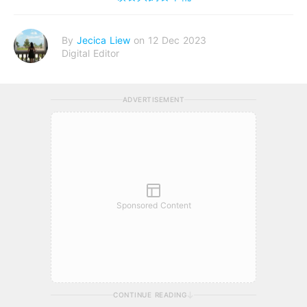
By
Jecica Liew
on 12 Dec 2023
Digital Editor
ADVERTISEMENT
Sponsored Content
CONTINUE READING