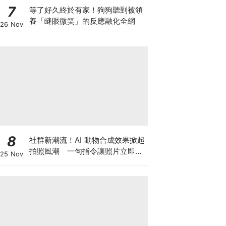
7
等了好久終於有家！狗狗聽到被領
養「瞇眼微笑」的反應融化全網
26 Nov
8
社群新潮流！AI 動物合成效果掀起
拍照風潮 一句指令讓照片立即升
25 Nov
級