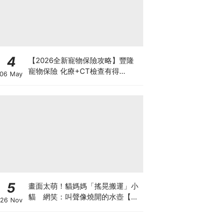
4
【2026全新寵物保險攻略】豐隆
寵物保險 化療+CT檢查有得
06 May
Claim！
5
畫面太萌！貓媽媽「搖晃搬運」小
貓 網笑：叫聲像燒開的水壺【有
26 Nov
片】