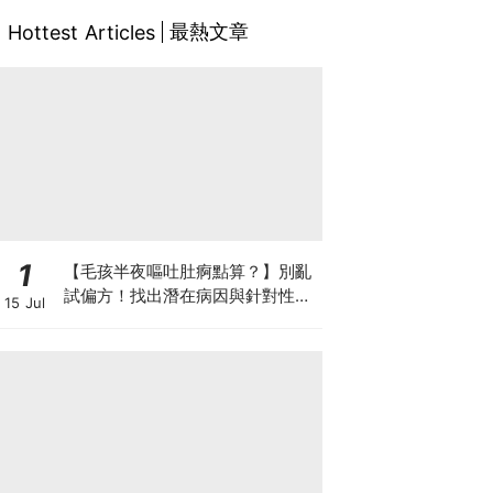
最熱文章
Hottest Articles
1
【毛孩半夜嘔吐肚痾點算？】別亂
試偏方！找出潛在病因與針對性營
15 Jul
養方案