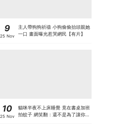
9
主人帶狗狗祈禱 小狗偷偷抬頭親她
一口 畫面曝光惹哭網民【有片】
25 Nov
10
貓咪半夜不上床睡覺 竟在書桌加班
拍蚊子 網笑翻：還不是為了讓你睡
25 Nov
個好覺