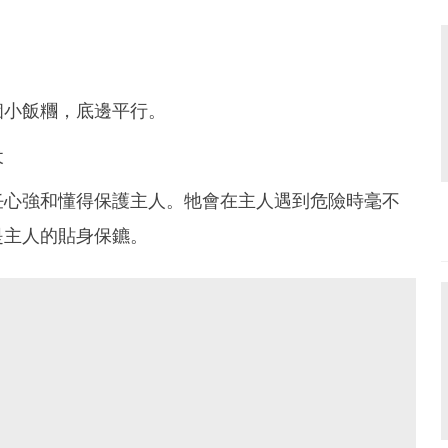
個小飯糰，底邊平行。
犬
任心強和懂得保護主人。牠會在主人遇到危險時毫不
是主人的貼身保鑣。