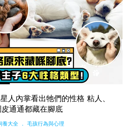
星人內掌看出牠們的性格 粘人、
調皮通通都藏在腳底
ge飼養大全
毛孩行為與心理