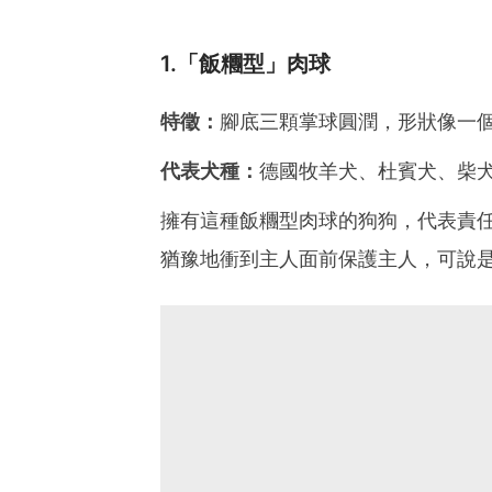
1.「飯糰型」肉球
特徵：
腳底三顆掌球圓潤，形狀像一
代表犬種：
德國牧羊犬、杜賓犬、柴
擁有這種飯糰型肉球的狗狗，代表責
猶豫地衝到主人面前保護主人，可說