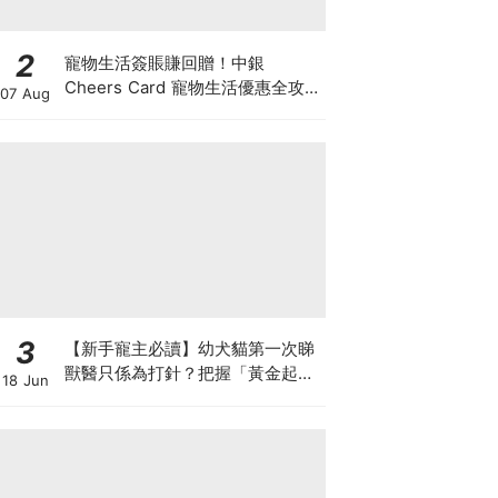
2
寵物生活簽賬賺回贈！中銀
Cheers Card 寵物生活優惠全攻
07 Aug
略：簽賬賺高達4%回贈+抽獎贏豪
華寵物游泳體驗
3
【新手寵主必讀】幼犬貓第一次睇
獸醫只係為打針？把握「黃金起跑
18 Jun
線」建立專屬健康基底