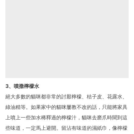
3、噴撒檸檬水
絕大多數的貓咪都非常的討厭檸檬、桔子皮、花露水、
綠油精等。如果家中的貓咪屢教不改的話，只能將家具
上噴上一些加水稀釋過的檸檬汁，貓咪去磨爪時聞到這
些味道，一定馬上避開。留沾有味道的濕紙巾，像檸檬