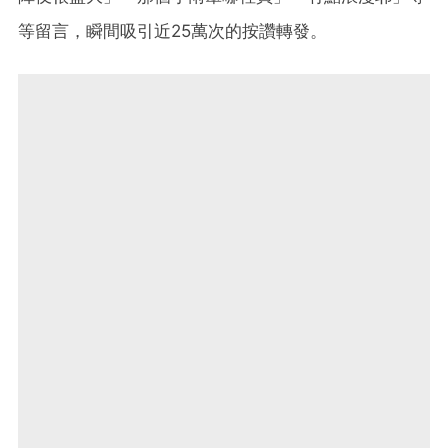
等留言，瞬間吸引近25萬次的按讚轉發。