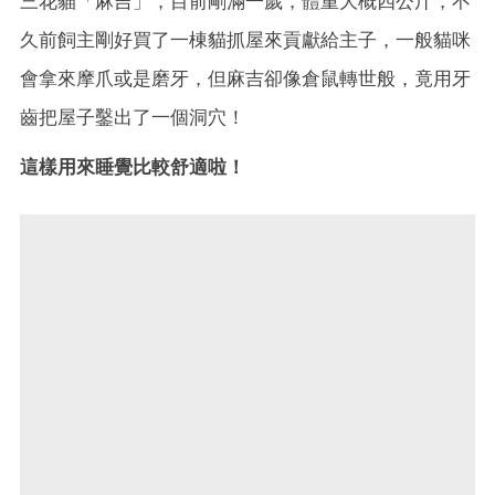
三花貓「麻吉」，目前剛滿一歲，體重大概四公斤，不
久前飼主剛好買了一棟貓抓屋來貢獻給主子，一般貓咪
會拿來摩爪或是磨牙，但麻吉卻像倉鼠轉世般，竟用牙
齒把屋子鑿出了一個洞穴！
這樣用來睡覺比較舒適啦！