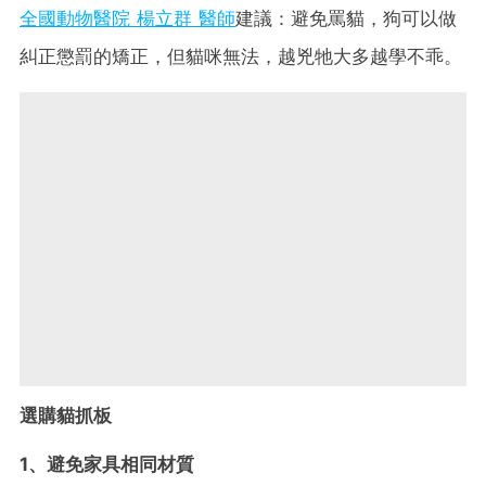
全國動物醫院 楊立群 醫師
建議：避免罵貓，狗可以做
糾正懲罰的矯正，但貓咪無法，越兇牠大多越學不乖。
選購貓抓板
1、避免家具相同材質