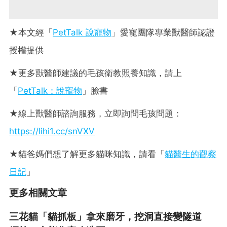
★
本文經「
PetTalk 說寵物
」愛寵團隊專業獸醫師認證
授權提供
★更多獸醫師建議的毛孩衛教照養知識，請上
「
PetTalk：說寵物
」臉書
★線上獸醫師諮詢服務，立即詢問毛孩問題：
https://lihi1.cc/snVXV
★貓爸媽們想了解更多貓咪知識，請看「
貓醫生的觀察
日記
」
更多相關文章
三花貓「貓抓板」拿來磨牙，挖洞直接變隧道