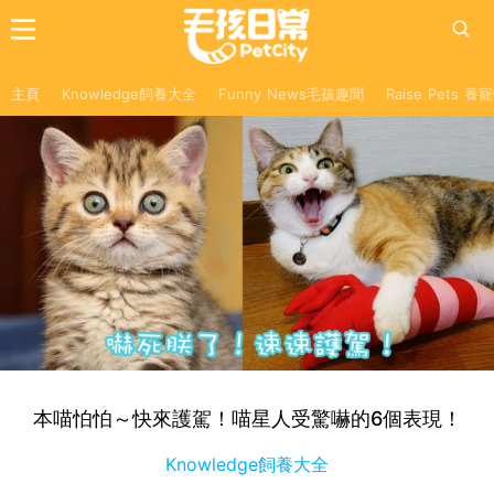
主頁
Knowledge飼養大全
Funny News毛孩趣聞
Raise Pets 
本喵怕怕～快來護駕！喵星人受驚嚇的6個表現！
Knowledge飼養大全