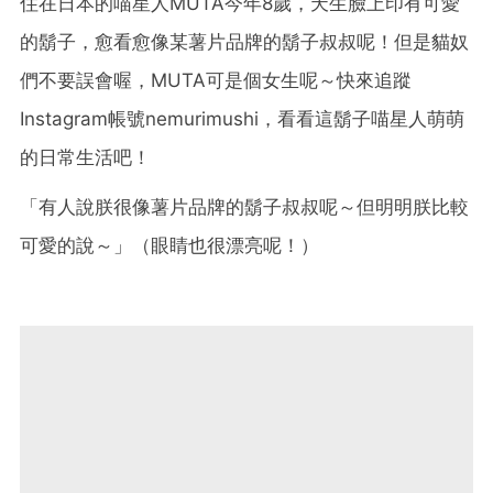
住在日本的喵星人MUTA今年8歲，天生臉上印有可愛
的鬍子，愈看愈像某薯片品牌的鬍子叔叔呢！但是貓奴
們不要誤會喔，MUTA可是個女生呢～快來追蹤
Instagram帳號nemurimushi，看看這鬍子喵星人萌萌
的日常生活吧！
「有人說朕很像薯片品牌的鬍子叔叔呢～但明明朕比較
可愛的說～」（眼睛也很漂亮呢！）