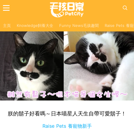
主頁
Knowledge飼養大全
Funny News毛孩趣聞
Raise Pets 
朕的鬍子好看嗎～日本喵星人天生自帶可愛鬍子！
Raise Pets 養寵物新手