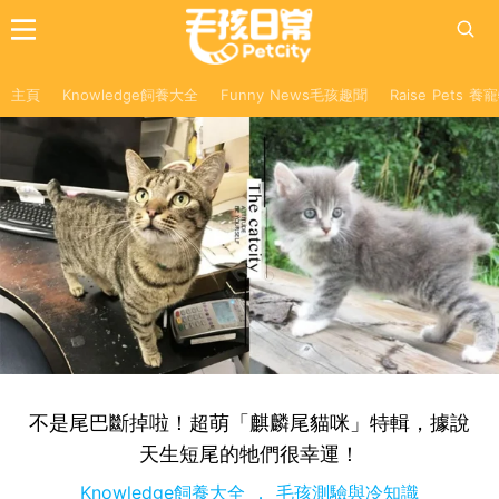
主頁
Knowledge飼養大全
Funny News毛孩趣聞
Raise Pets 
不是尾巴斷掉啦！超萌「麒麟尾貓咪」特輯，據說
天生短尾的牠們很幸運！
Knowledge飼養大全
毛孩測驗與冷知識