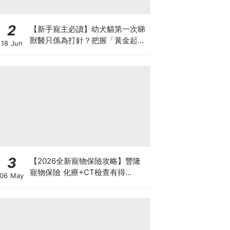
2
【新手寵主必讀】幼犬貓第一次睇
獸醫只係為打針？把握「黃金起跑
18 Jun
線」建立專屬健康基底
3
【2026全新寵物保險攻略】豐隆
寵物保險 化療+CT檢查有得
06 May
Claim！