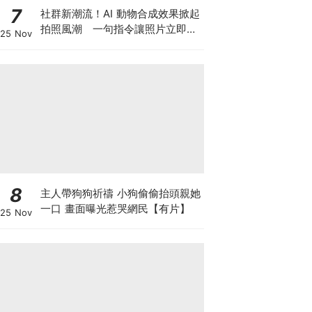
7
社群新潮流！AI 動物合成效果掀起
拍照風潮 一句指令讓照片立即升
25 Nov
級
8
主人帶狗狗祈禱 小狗偷偷抬頭親她
一口 畫面曝光惹哭網民【有片】
25 Nov