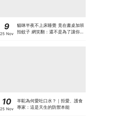
9
貓咪半夜不上床睡覺 竟在書桌加班
拍蚊子 網笑翻：還不是為了讓你睡
25 Nov
個好覺
10
羊駝為何愛吐口水？｜拒愛、護食
專家：這是天生的防禦本能
25 Nov