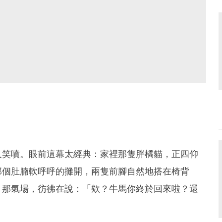
人笑噴。眼前這幕太經典：家裡那隻胖橘貓，正四仰
那個肚腩軟呼呼的攤開，兩隻前腳自然地搭在椅背
、那氣場，彷彿在說：「欸？牛馬你終於回來啦？還