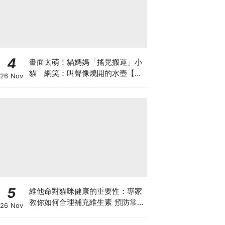
4
畫面太萌！貓媽媽「搖晃搬運」小
貓 網笑：叫聲像燒開的水壺【有
26 Nov
片】
5
維他命對貓咪健康的重要性：專家
教你如何合理補充維生素 預防常見
26 Nov
健康問題！