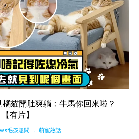
見橘貓開肚爽躺：牛馬你回來啦？
【有片】
News毛孩趣聞
萌寵熱話