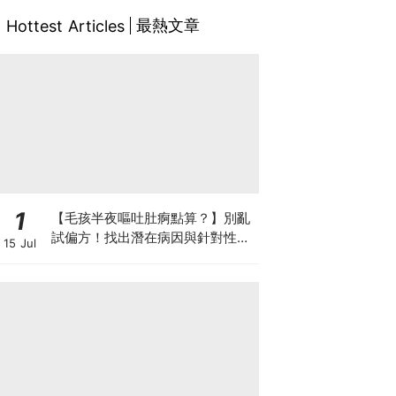
最熱文章
Hottest Articles
1
【毛孩半夜嘔吐肚痾點算？】別亂
試偏方！找出潛在病因與針對性營
15 Jul
養方案