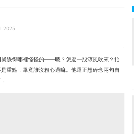
l 2025
門就覺得哪裡怪怪的——嗯？怎麼一股涼風吹來？抬
不是重點，畢竟誰沒粗心過嘛。他還正想碎念兩句自
了…