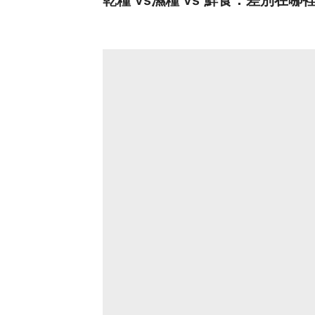
乾糧 vs濕糧 vs 鮮食：差別在哪