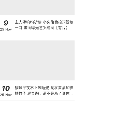
9
主人帶狗狗祈禱 小狗偷偷抬頭親她
一口 畫面曝光惹哭網民【有片】
25 Nov
10
貓咪半夜不上床睡覺 竟在書桌加班
拍蚊子 網笑翻：還不是為了讓你睡
25 Nov
個好覺