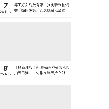
7
等了好久終於有家！狗狗聽到被領
養「瞇眼微笑」的反應融化全網
26 Nov
8
社群新潮流！AI 動物合成效果掀起
拍照風潮 一句指令讓照片立即升
25 Nov
級