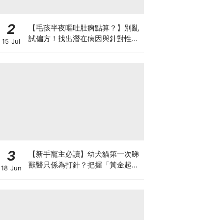
2
【毛孩半夜嘔吐肚痾點算？】別亂
試偏方！找出潛在病因與針對性營
15 Jul
養方案
3
【新手寵主必讀】幼犬貓第一次睇
獸醫只係為打針？把握「黃金起跑
18 Jun
線」建立專屬健康基底