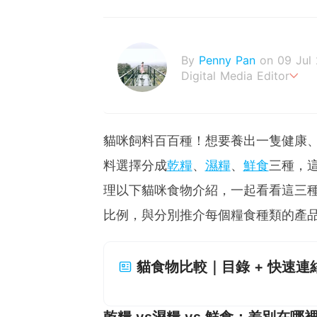
By
Penny Pan
on 09 Jul
Digital Media Editor
夢想在充滿療癒動物的烏托
貓咪飼料百百種！想要養出一隻健康
料選擇分成
乾糧
、
濕糧
、
鮮食
三種，
理以下貓咪食物介紹，一起看看這三
比例，與分別推介每個糧食種類的產
貓食物比較｜目錄 + 快速連