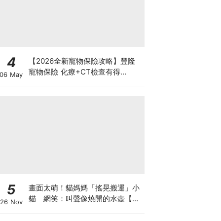
4
【2026全新寵物保險攻略】豐隆
寵物保險 化療+CT檢查有得
06 May
Claim！
5
畫面太萌！貓媽媽「搖晃搬運」小
貓 網笑：叫聲像燒開的水壺【有
26 Nov
片】