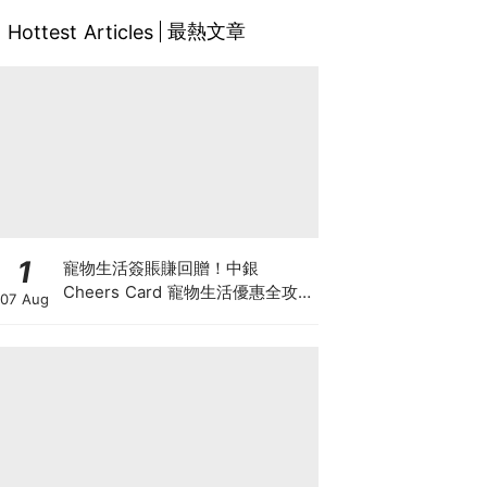
最熱文章
Hottest Articles
1
寵物生活簽賬賺回贈！中銀
Cheers Card 寵物生活優惠全攻
07 Aug
略：簽賬賺高達4%回贈+抽獎贏豪
華寵物游泳體驗