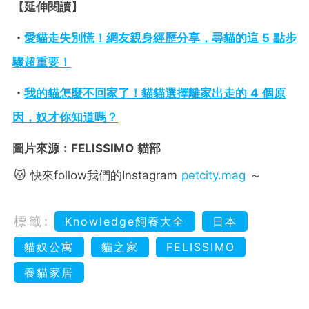
【延伸閱讀】
・
愛貓走失別慌！網友親身經歷分享，尋貓的這 5 點步
驟超重要！
・
我的貓怎麼不回家了！貓貓選擇離家出走的 4 個原
因，奴才你知道嗎？
圖片來源：FELISSIMO 貓部
🐱 快來follow我們的Instagram
petcity.mag
～
標籤:
Knowledge飼養大全
日本
貓奴公寓
貓之家
FELISSIMO
養貓家居