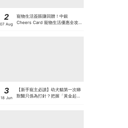
2
寵物生活簽賬賺回贈！中銀
Cheers Card 寵物生活優惠全攻
07 Aug
略：簽賬賺高達4%回贈+抽獎贏豪
華寵物游泳體驗
3
【新手寵主必讀】幼犬貓第一次睇
獸醫只係為打針？把握「黃金起跑
18 Jun
線」建立專屬健康基底