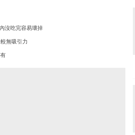
天內沒吃完容易壞掉
說較無吸引力
都有