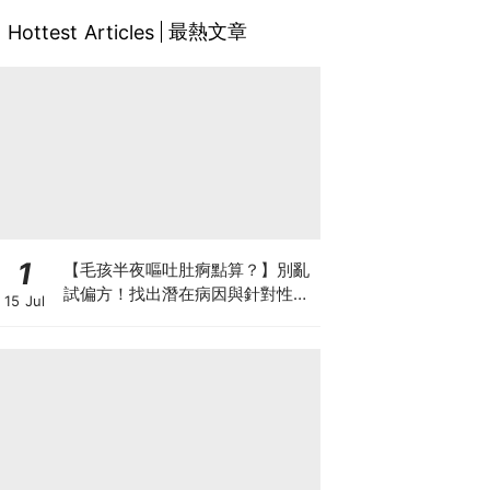
最熱文章
Hottest Articles
1
【毛孩半夜嘔吐肚痾點算？】別亂
試偏方！找出潛在病因與針對性營
15 Jul
養方案