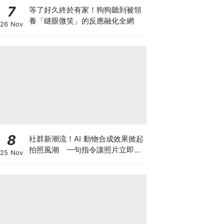
7
等了好久終於有家！狗狗聽到被領
養「瞇眼微笑」的反應融化全網
26 Nov
8
社群新潮流！AI 動物合成效果掀起
拍照風潮 一句指令讓照片立即升
25 Nov
級