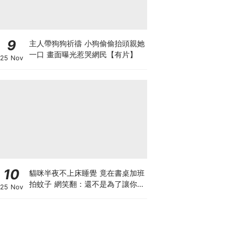
9
主人帶狗狗祈禱 小狗偷偷抬頭親她
一口 畫面曝光惹哭網民【有片】
25 Nov
10
貓咪半夜不上床睡覺 竟在書桌加班
拍蚊子 網笑翻：還不是為了讓你睡
25 Nov
個好覺