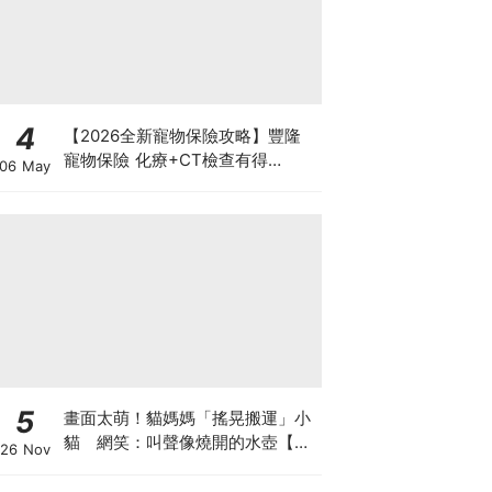
4
【2026全新寵物保險攻略】豐隆
寵物保險 化療+CT檢查有得
06 May
Claim！
5
畫面太萌！貓媽媽「搖晃搬運」小
貓 網笑：叫聲像燒開的水壺【有
26 Nov
片】