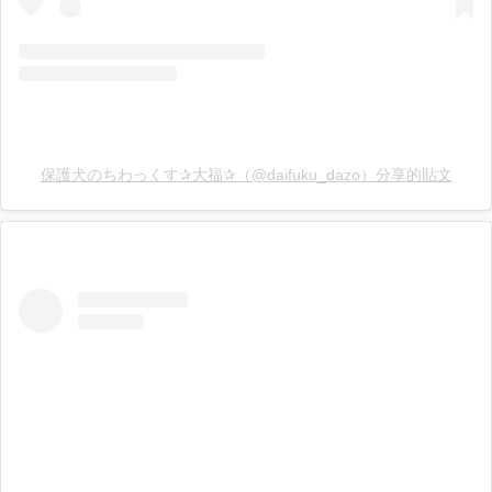
保護犬のちわっくす✰大福✰（@daifuku_dazo）分享的貼文