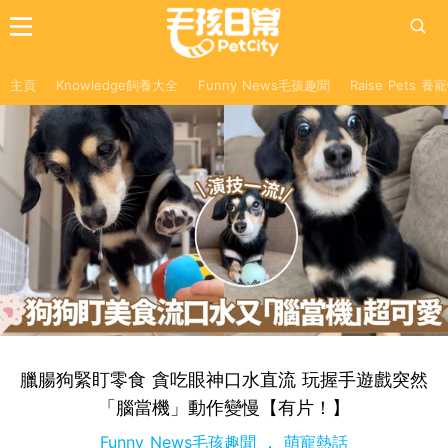
主頁
Knowledge飼養大全
Funny News毛孩趣聞
Raise Pets 
臘腸狗緊盯零食 貪吃眼神口水直流 玩握手遊戲突然
「腦當機」動作變慢【有片！】
Funny News毛孩趣聞
萌寵熱話