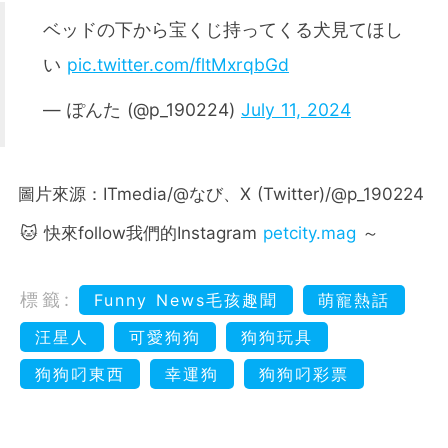
ベッドの下から宝くじ持ってくる犬見てほし
い
pic.twitter.com/fltMxrqbGd
— ぽんた (@p_190224)
July 11, 2024
圖片來源：ITmedia/@なび、X (Twitter)/@p_190224
🐱 快來follow我們的Instagram
petcity.mag
～
標籤:
Funny News毛孩趣聞
萌寵熱話
汪星人
可愛狗狗
狗狗玩具
狗狗叼東西
幸運狗
狗狗叼彩票