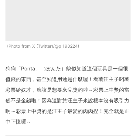
Photo from X (Twitter)/@p_190224
狗狗「Ponta」（ぽんた）貌似知道這個玩具是一個很
值錢的東西，甚至知道用途是什麼喔！看著汪主子叼著
彩票給奴才，應該是想要來兌獎的啦～彩票上中獎的當
然不是金錢啦！因為這對於汪主子來說根本沒有吸引力
啊～彩票上中獎的是汪主子最愛的肉肉捏！完全就是正
中下懷囉～