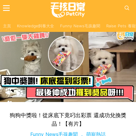
主頁
Knowledge飼養大全
Funny News毛孩趣聞
Raise Pets 
狗狗中獎啦！從床底下竟叼出彩票 還成功兌換獎
品！【有片】
Funny News毛孩趣聞
萌寵熱話