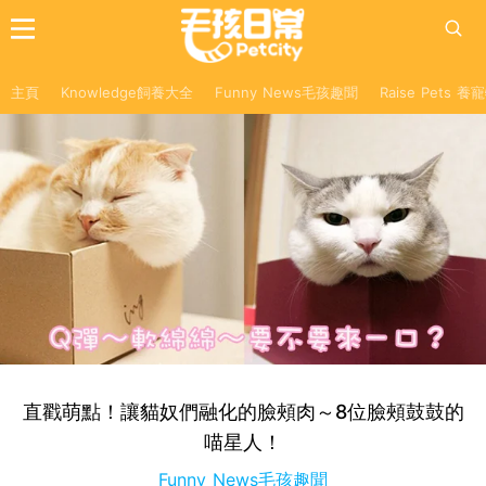
主頁
Knowledge飼養大全
Funny News毛孩趣聞
Raise Pets 
直戳萌點！讓貓奴們融化的臉頰肉～8位臉頰鼓鼓的
喵星人！
Funny News毛孩趣聞