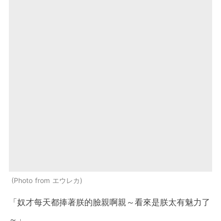
Photo from エウレカ
「奴才每天都捧著朕的臉親啊親～看來是朕太有魅力了
～」