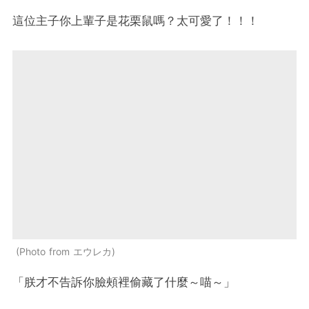
這位主子你上輩子是花栗鼠嗎？太可愛了！！！
Photo from エウレカ
「朕才不告訴你臉頰裡偷藏了什麼～喵～」