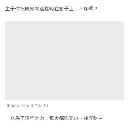
主子你把臉頰肉這樣晾在箱子上，不疼嗎？
Photo from エウレカ
「朕為了這些肉肉，每天都吃完睡～睡完吃～」