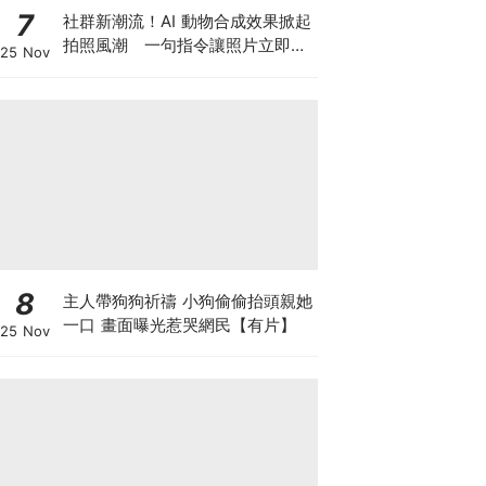
7
社群新潮流！AI 動物合成效果掀起
拍照風潮 一句指令讓照片立即升
25 Nov
級
8
主人帶狗狗祈禱 小狗偷偷抬頭親她
一口 畫面曝光惹哭網民【有片】
25 Nov