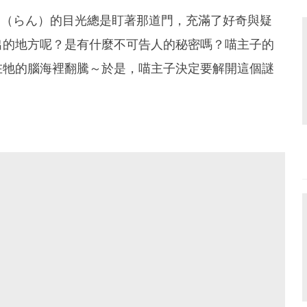
」（らん）的目光總是盯著那道門，充滿了好奇與疑
出的地方呢？是有什麼不可告人的秘密嗎？喵主子的
在牠的腦海裡翻騰～於是，喵主子決定要解開這個謎