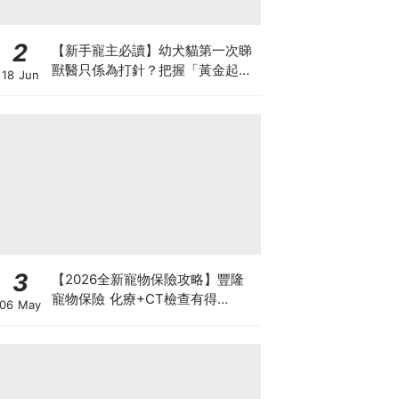
2
【新手寵主必讀】幼犬貓第一次睇
獸醫只係為打針？把握「黃金起跑
18 Jun
線」建立專屬健康基底
3
【2026全新寵物保險攻略】豐隆
寵物保險 化療+CT檢查有得
06 May
Claim！