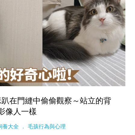
咪趴在門縫中偷偷觀察～站立的背
影像人一樣
ge飼養大全
毛孩行為與心理