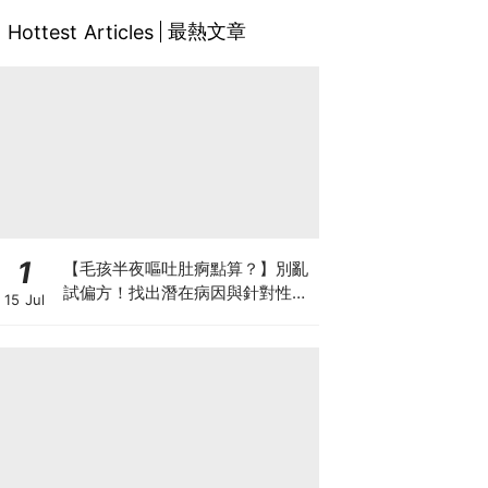
最熱文章
Hottest Articles
1
【毛孩半夜嘔吐肚痾點算？】別亂
試偏方！找出潛在病因與針對性營
15 Jul
養方案