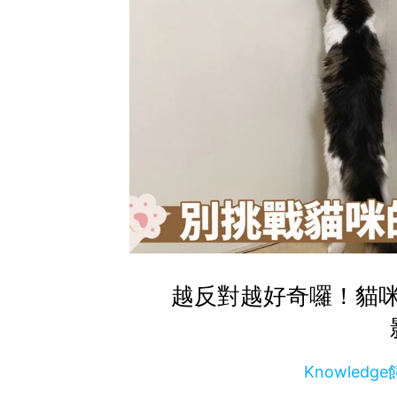
越反對越好奇囉！貓
Knowled