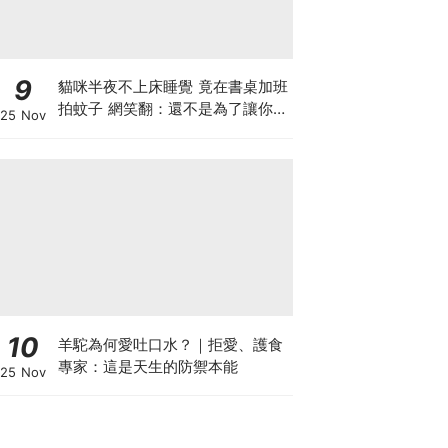
9
貓咪半夜不上床睡覺 竟在書桌加班
拍蚊子 網笑翻：還不是為了讓你睡
25 Nov
個好覺
10
羊駝為何愛吐口水？｜拒愛、護食
專家：這是天生的防禦本能
25 Nov