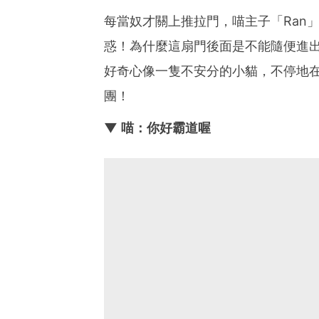
每當奴才關上推拉門，喵主子「Ran
惑！為什麼這扇門後面是不能隨便進
好奇心像一隻不安分的小貓，不停地
團！
▼ 喵：你好霸道喔