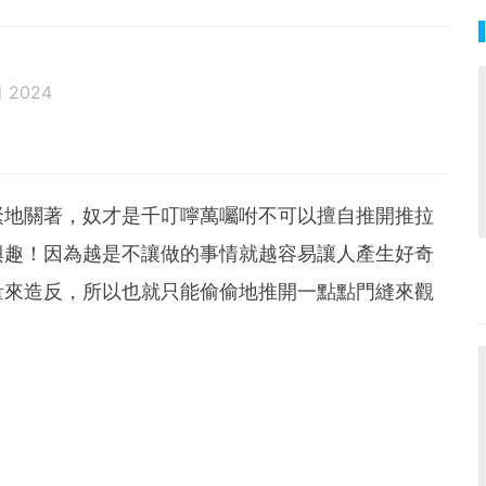
l 2024
緊地關著，奴才是千叮嚀萬囑咐不可以擅自推開推拉
興趣！因為越是不讓做的事情就越容易讓人產生好奇
量來造反，所以也就只能偷偷地推開一點點門縫來觀