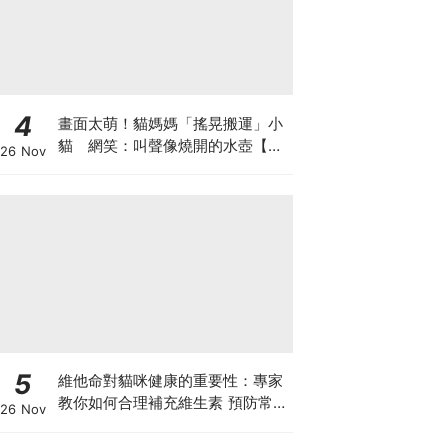
4
畫面太萌！貓媽媽「搖晃搬運」小
貓 網笑：叫聲像燒開的水壺【有
26 Nov
片】
5
維他命對貓咪健康的重要性：專家
教你如何合理補充維生素 預防常見
26 Nov
健康問題！