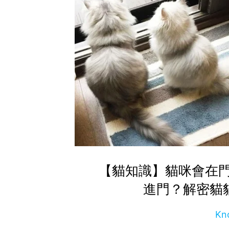
【貓知識】貓咪會在
進門？解密貓貓
Kn