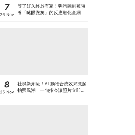
7
等了好久終於有家！狗狗聽到被領
養「瞇眼微笑」的反應融化全網
26 Nov
8
社群新潮流！AI 動物合成效果掀起
拍照風潮 一句指令讓照片立即升
25 Nov
級