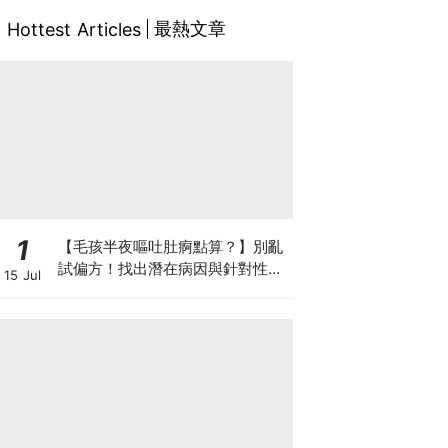
最熱文章
Hottest Articles
1
【毛孩半夜嘔吐肚痾點算？】別亂
試偏方！找出潛在病因與針對性營
15 Jul
養方案