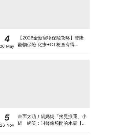
4
【2026全新寵物保險攻略】豐隆
寵物保險 化療+CT檢查有得
06 May
Claim！
5
畫面太萌！貓媽媽「搖晃搬運」小
貓 網笑：叫聲像燒開的水壺【有
26 Nov
片】