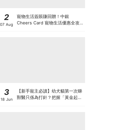
2
寵物生活簽賬賺回贈！中銀
Cheers Card 寵物生活優惠全攻
07 Aug
略：簽賬賺高達4%回贈+抽獎贏豪
華寵物游泳體驗
3
【新手寵主必讀】幼犬貓第一次睇
獸醫只係為打針？把握「黃金起跑
18 Jun
線」建立專屬健康基底