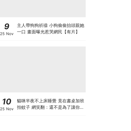
9
主人帶狗狗祈禱 小狗偷偷抬頭親她
一口 畫面曝光惹哭網民【有片】
25 Nov
10
貓咪半夜不上床睡覺 竟在書桌加班
拍蚊子 網笑翻：還不是為了讓你睡
25 Nov
個好覺