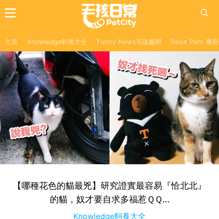
主頁
Knowledge飼養大全
Funny News毛孩趣聞
Raise Pets 
【哪種花色的貓最兇】研究證實最容易『恰北北』
的貓，奴才要自求多福惹ＱＱ...
Knowledge飼養大全