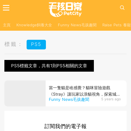
主頁
Knowledge飼養大全
Funny News毛孩趣聞
Raise Pets 
標籤：
PS5
PS5標籤文章，共有1則PS5相關的文章
當一隻貓是啥感覺？貓咪冒險遊戲
《Stray》讓玩家以浪貓視角，探索城市
Funny News毛孩趣聞
5 years ago
以揭開謎團找回家人！
訂閱我們的電子報